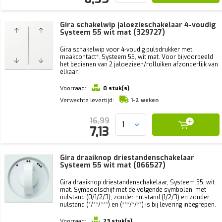
Gira schakelwip jaloezieschakelaar 4-voudig
Systeem 55 wit mat (329727)
Gira schakelwip voor 4-voudig pulsdrukker met
maakcontact*. Systeem 55, wit mat. Voor bijvoorbeeld
het bedienen van 2 jaloezieën/rolluiken afzonderlijk van
elkaar.
Voorraad:
0 stuk(s)
Verwachte levertijd:
1-2 weken
16,99
7,13
Gira draaiknop driestandenschakelaar
Systeem 55 wit mat (066527)
Gira draaiknop driestandenschakelaar, Systeem 55, wit
mat. Symboolschijf met de volgende symbolen: met
nulstand (0/1/2/3), zonder nulstand (1/2/3) en zonder
nulstand (*/**/***) en (***/*/**) is bij levering inbegrepen.
Voorraad:
23 stuk(s)