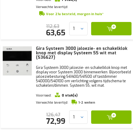
Verwachte levertijd:
Voor 21u besteld, morgen in huis*
112,63
63,65
Gira Systeem 3000 jaloezie- en schakelklok
knop met display Systeem 55 wit mat
(536627)
Gira Systeem 3000 jaloezie- en schakelklok knop met
display voor Systeem 3000 binnenwerken. Bijvoorbeeld
jaloeziebesturing 541400/541500 of tastdimmer
540000/540100 om verlichting volgens tijdschema te
schakelen/dimmen. Systeem 55, wit mat.
Voorraad:
0 stuk(s)
Verwachte levertijd:
1-2 weken
126,47
72,99