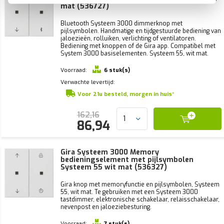
mat (536727)
Bluetooth Systeem 3000 dimmerknop met
pijlsymbolen. Handmatige en tijdgestuurde bediening van
jaloezieën, rolluiken, verlichting of ventilatoren.
Bediening met knoppen of de Gira app. Compatibel met
System 3000 basiselementen. Systeem 55, wit mat.
Voorraad:
6 stuk(s)
Verwachte levertijd:
Voor 21u besteld, morgen in huis*
162,16
86,94
Gira Systeem 3000 Memory
bedieningselement met pijlsymbolen
Systeem 55 wit mat (536327)
Gira knop met memoryfunctie en pijlsymbolen, Systeem
55, wit mat. Te gebruiken met een Systeem 3000
tastdimmer, elektronische schakelaar, relaisschakelaar,
nevenpost en jaloeziebesturing.
Voorraad:
7 stuk(s)