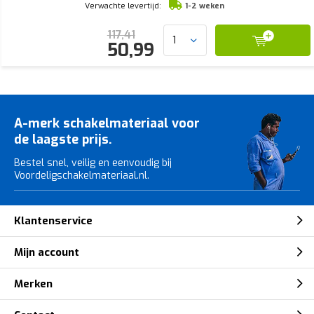
Verwachte levertijd:
1-2 weken
117,41
50,99
A-merk schakelmateriaal voor
de laagste prijs.
Bestel snel, veilig en eenvoudig bij
Voordeligschakelmateriaal.nl.
Klantenservice
Mijn account
Merken