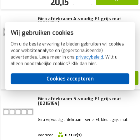
20,15
Gira afdekraam 4-voudig E1 grijs mat
(0214154)
Wij gebruiken cookies
Gira viervoudig afdekraam. Serie: E1, kleur: grijs mat.
Om u de beste ervaring te bieden gebruiken wij cookies
voor websiteanalyse en (gepersonaliseerde)
Voorraad:
0 stuk(s)
advertenties. Lees meer in ons
privacybeleid
. Wilt u
Verwachte levertijd:
1-2 weken
alleen noodzakelijke cookies? Klik dan
hier
.
77,16
Cookies accepteren
32,99
Gira afdekraam 5-voudig E1 grijs mat
(0215154)
Gira vijfvoudig afdekraam. Serie: E1, kleur: grijs mat.
Voorraad:
0 stuk(s)