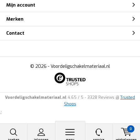
Mijn account
Merken
Contact
© 2026 -
Voordeligschakelmateriaal.nl
Voordeligschakelmateriaal.nl
4.65
/
5
-
3328
Reviews @
Trusted
Shops
.:
0
zoeken
inloggen
menu
service
winkelwagen