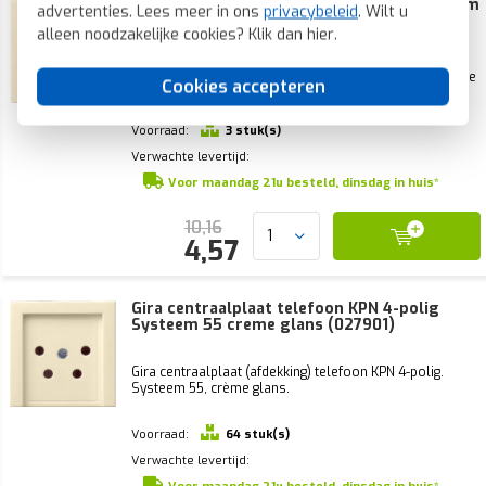
Gira afdekking voor snoeraftakking Systeem
advertenties. Lees meer in ons
privacybeleid
. Wilt u
55 creme glans (027401)
alleen noodzakelijke cookies? Klik dan
hier
.
Gira centraalplaat voor snoeraftakking en
telecommunicatieverbindingsdozen. Systeem 55, crème
Cookies accepteren
glans.
Voorraad:
3 stuk(s)
Verwachte levertijd:
Voor maandag 21u besteld, dinsdag in huis*
10,16
4,57
Gira centraalplaat telefoon KPN 4-polig
Systeem 55 creme glans (027901)
Gira centraalplaat (afdekking) telefoon KPN 4-polig.
Systeem 55, crème glans.
Voorraad:
64 stuk(s)
Verwachte levertijd: