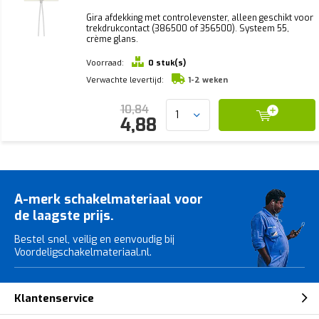
Gira afdekking met controlevenster, alleen geschikt voor
trekdrukcontact (386500 of 356500). Systeem 55,
crème glans.
Voorraad:
0 stuk(s)
Verwachte levertijd:
1-2 weken
10,84
4,88
A-merk schakelmateriaal voor
de laagste prijs.
Bestel snel, veilig en eenvoudig bij
Voordeligschakelmateriaal.nl.
Klantenservice