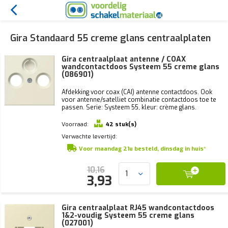
Gira Standaard 55 creme glans centraalplaten
Gira centraalplaat antenne / COAX
wandcontactdoos Systeem 55 creme glans
(086901)
Afdekking voor coax (CAI) antenne contactdoos. Ook
voor antenne/satelliet combinatie contactdoos toe te
passen. Serie: Systeem 55, kleur: crème glans.
Voorraad:
42 stuk(s)
Verwachte levertijd:
Voor maandag 21u besteld, dinsdag in huis*
10,16
3,93
Gira centraalplaat RJ45 wandcontactdoos
1&2-voudig Systeem 55 creme glans
(027001)