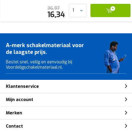
36,97
16,34
A-merk schakelmateriaal voor
de laagste prijs.
Bestel snel, veilig en eenvoudig bij
Voordeligschakelmateriaal.nl.
Klantenservice
Mijn account
Merken
Contact