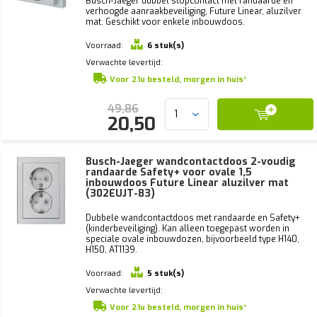
Busch-Jaeger dubbel stopcontact met randaarde en
verhoogde aanraakbeveiliging, Future Linear, aluzilver
mat. Geschikt voor enkele inbouwdoos.
Voorraad:
6 stuk(s)
Verwachte levertijd:
Voor 21u besteld, morgen in huis*
49,86
20,50
Busch-Jaeger wandcontactdoos 2-voudig
randaarde Safety+ voor ovale 1,5
inbouwdoos Future Linear aluzilver mat
(302EUJT-83)
Dubbele wandcontactdoos met randaarde en Safety+
(kinderbeveiliging). Kan alleen toegepast worden in
speciale ovale inbouwdozen, bijvoorbeeld type H140,
H150, AT1139.
Voorraad:
5 stuk(s)
Verwachte levertijd:
Voor 21u besteld, morgen in huis*