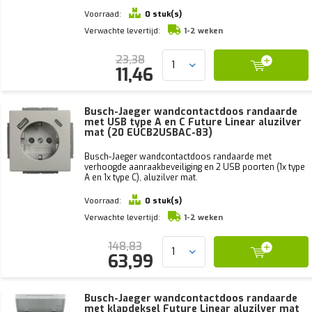
Voorraad:
0 stuk(s)
Verwachte levertijd:
1-2 weken
23,38
11,46
Busch-Jaeger wandcontactdoos randaarde
met USB type A en C Future Linear aluzilver
mat (20 EUCB2USBAC-83)
Busch-Jaeger wandcontactdoos randaarde met
verhoogde aanraakbeveiliging en 2 USB poorten (1x type
A en 1x type C), aluzilver mat.
Voorraad:
0 stuk(s)
Verwachte levertijd:
1-2 weken
148,83
63,99
Busch-Jaeger wandcontactdoos randaarde
met klapdeksel Future Linear aluzilver mat