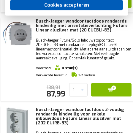
12,58
Cookies accepteren
Busch-Jaeger wandcontactdoos randaarde
kindveilig met orientatieverlichting Future
Linear aluzilver mat (20 EUCBLI-83)
Busch-Jaeger Future/Solo Inbouwstopcontact
20EUCBLI-83 met randaarde. steplight® future®
linearnachtoriëntatielicht. Met aparte aansluitdraden om
led via extra contact te schakelen. Met verhoogde
aanraakbeveiliging. Oppervlak kunststof gelakt.
Voorraad:
0 stuk(s)
Verwachte levertijd:
1-2 weken
138,91
87,99
Busch-Jaeger wandcontactdoos 2-voudig
randaarde kindveilig voor enkele
inbouwdoos Future Linear aluzilver mat
(202 EUJRB-83)