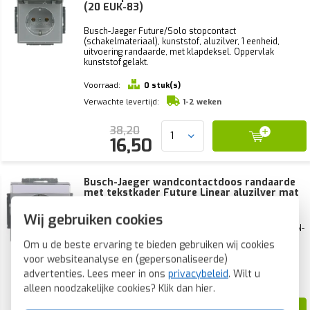
(20 EUK-83)
Busch-Jaeger Future/Solo stopcontact
(schakelmateriaal), kunststof, aluzilver, 1 eenheid,
uitvoering randaarde, met klapdeksel. Oppervlak
kunststof gelakt.
Voorraad:
0 stuk(s)
Verwachte levertijd:
1-2 weken
38,20
16,50
Busch-Jaeger wandcontactdoos randaarde
met tekstkader Future Linear aluzilver mat
(20 EUN-83)
Wij gebruiken cookies
busch-jaeger stopcontact Future/Solo aluzilver 20 EUN-
83 met tekstveld. Oppervlak kunststof gelakt.
Om u de beste ervaring te bieden gebruiken wij cookies
voor websiteanalyse en (gepersonaliseerde)
Voorraad:
0 stuk(s)
advertenties. Lees meer in ons
privacybeleid
. Wilt u
Verwachte levertijd:
1-2 weken
alleen noodzakelijke cookies? Klik dan
hier
.
31,38