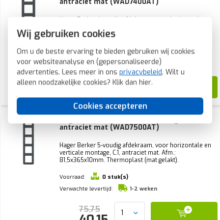
antraciet mat (WAD7400AT)
Hager Berker 4-voudig afdekraam, voor horizontale en
verticale montage, C.1, antraciet mat. Afm.:
Wij gebruiken cookies
81,5x294x10mm. Thermoplast (mat gelakt).
Om u de beste ervaring te bieden gebruiken wij cookies
Voorraad:
0 stuk(s)
voor websiteanalyse en (gepersonaliseerde)
Verwachte levertijd:
1-2 weken
advertenties. Lees meer in ons
privacybeleid
. Wilt u
alleen noodzakelijke cookies? Klik dan
hier
.
43,62
23,12
Cookies accepteren
Hager Berker afdekraam 5-voudig C1
antraciet mat (WAD7500AT)
Hager Berker 5-voudig afdekraam, voor horizontale en
verticale montage, C.1, antraciet mat. Afm.:
81,5x365x10mm. Thermoplast (mat gelakt).
Voorraad:
0 stuk(s)
Verwachte levertijd:
1-2 weken
75,75
40,15