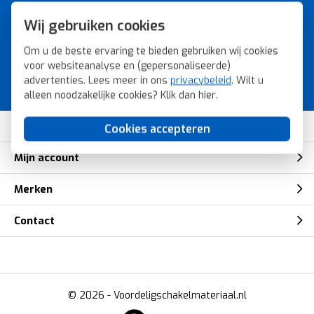
Wij gebruiken cookies
A-merk schakelmateriaal voor
de laagste prijs.
Om u de beste ervaring te bieden gebruiken wij cookies
voor websiteanalyse en (gepersonaliseerde)
Bestel snel, veilig en eenvoudig bij
advertenties. Lees meer in ons
privacybeleid
. Wilt u
Voordeligschakelmateriaal.nl.
alleen noodzakelijke cookies? Klik dan
hier
.
Klantenservice
Cookies accepteren
Mijn account
Merken
Contact
© 2026 -
Voordeligschakelmateriaal.nl