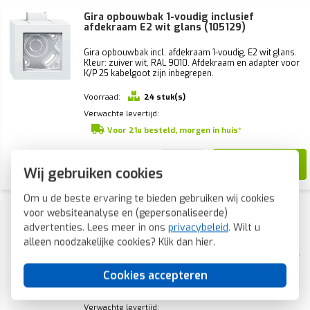
Gira opbouwbak 1-voudig inclusief
afdekraam E2 wit glans (105129)
Gira opbouwbak incl. afdekraam 1-voudig, E2 wit glans.
Kleur: zuiver wit, RAL 9010. Afdekraam en adapter voor
K/P 25 kabelgoot zijn inbegrepen.
Voorraad:
24 stuk(s)
Verwachte levertijd:
Voor 21u besteld, morgen in huis*
36,29
14,99
Wij gebruiken cookies
Om u de beste ervaring te bieden gebruiken wij cookies
Gira opbouwbak 2-voudig inclusief
voor websiteanalyse en (gepersonaliseerde)
afdekraam E2 wit glans (105229)
advertenties. Lees meer in ons
privacybeleid
. Wilt u
alleen noodzakelijke cookies? Klik dan
hier
.
Gira opbouwbak incl. afdekraam 2-voudig, E2 wit glans.
Kleur: zuiver wit, RAL 9010. Afdekraam en adapter voor
K/P 25 kabelgoot zijn inbegrepen.
Cookies accepteren
Voorraad:
17 stuk(s)
Verwachte levertijd: