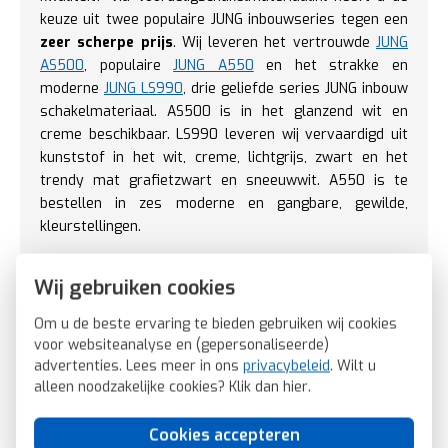
keuze uit twee populaire JUNG inbouwseries tegen een
zeer scherpe prijs
. Wij leveren het vertrouwde
JUNG
AS500
, populaire
JUNG A550
en het strakke en
moderne
JUNG LS990
, drie geliefde series JUNG inbouw
schakelmateriaal. AS500 is in het glanzend wit en
creme beschikbaar. LS990 leveren wij vervaardigd uit
kunststof in het wit, creme, lichtgrijs, zwart en het
trendy mat grafietzwart en sneeuwwit. A550 is te
bestellen in zes moderne en gangbare, gewilde,
kleurstellingen.
Kies via bovenstaand menu de gewenste
Wij gebruiken cookies
basiselementen, zoals een (tip)schakelaar, dimmer, USB
wandcontactdoos, pulsdrukker, wisselschakelaar,
Om u de beste ervaring te bieden gebruiken wij cookies
serieschakelaar, kruisschakelaar, en combineer ze met
voor websiteanalyse en (gepersonaliseerde)
elkaar naar keuze in een enkelvoudig of meervoudige
advertenties. Lees meer in ons
privacybeleid
. Wilt u
alleen noodzakelijke cookies? Klik dan
afdekraam.
hier
.
Hoe installeert u JUNG schakelmateriaal? U bestelt drie
Cookies accepteren