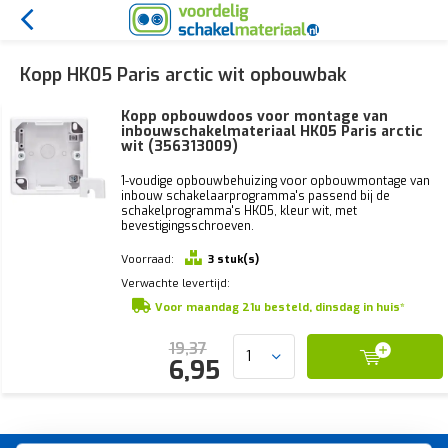
Kopp HK05 Paris arctic wit opbouwbak
Kopp opbouwdoos voor montage van
inbouwschakelmateriaal HK05 Paris arctic
wit (356313009)
1-voudige opbouwbehuizing voor opbouwmontage van
inbouw schakelaarprogramma's passend bij de
schakelprogramma's HK05, kleur wit, met
bevestigingsschroeven.
Voorraad:
3 stuk(s)
Verwachte levertijd:
Voor maandag 21u besteld, dinsdag in huis*
19,37
6,95