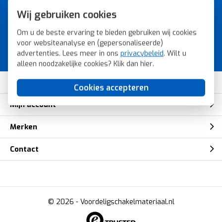
A-merk schakelmateriaal voor
Wij gebruiken cookies
de laagste prijs.
Om u de beste ervaring te bieden gebruiken wij cookies
Bestel snel, veilig en eenvoudig bij
voor websiteanalyse en (gepersonaliseerde)
Voordeligschakelmateriaal.nl.
advertenties. Lees meer in ons
privacybeleid
. Wilt u
alleen noodzakelijke cookies? Klik dan
hier
.
Klantenservice
Cookies accepteren
Mijn account
Merken
Contact
© 2026 -
Voordeligschakelmateriaal.nl