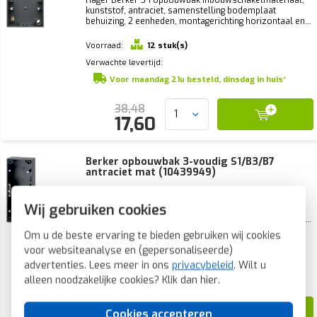
kunststof, antraciet, samenstelling bodemplaat
behuizing, 2 eenheden, montagerichting horizontaal en...
Voorraad:
12 stuk(s)
Verwachte levertijd:
Voor maandag 21u besteld, dinsdag in huis*
38,48
17,60
Berker opbouwbak 3-voudig S1/B3/B7
antraciet mat (10439949)
Hager Berker S 1 opbouwbak inbouwschakelmateriaal,
Wij gebruiken cookies
kunststof, antraciet, samenstelling bodemplaat
behuizing, 3 eenheden, montagerichting horizontaal en...
Om u de beste ervaring te bieden gebruiken wij cookies
Voorraad:
3 stuk(s)
voor websiteanalyse en (gepersonaliseerde)
Verwachte levertijd:
advertenties. Lees meer in ons
privacybeleid
. Wilt u
Voor maandag 21u besteld, dinsdag in huis*
alleen noodzakelijke cookies? Klik dan
hier
.
60,68
Cookies accepteren