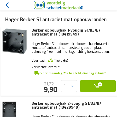
Hager Berker S1 antraciet mat opbouwranden
Berker opbouwbak 1-voudig S1/B3/B7
antraciet mat (10419949)
Hager Berker S 1 opbouwbak inbouwschakelmateriaal,
kunststof, antraciet, samenstelling bodemplaat
behuizing, 1 eenheid, montagerichting horizontaal en...
Voorraad:
11 stuk(s)
Verwachte levertijd:
Voor maandag 21u besteld, dinsdag in huis*
21,72
9,90
Berker opbouwbak 2-voudig S1/B3/B7
antraciet mat (10429949)
Hager Berker S 1 opbouwbak inbouwschakelmateriaal,