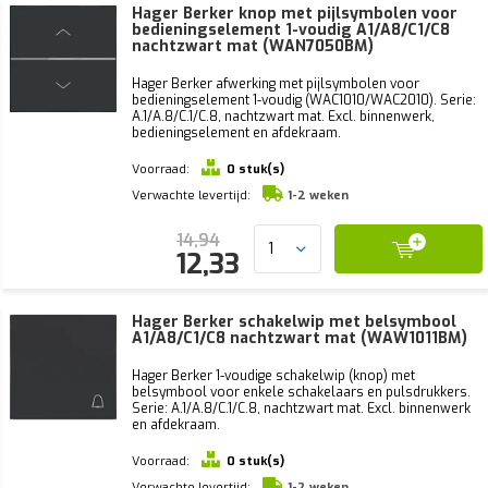
Hager Berker knop met pijlsymbolen voor
bedieningselement 1-voudig A1/A8/C1/C8
nachtzwart mat (WAN7050BM)
Hager Berker afwerking met pijlsymbolen voor
bedieningselement 1-voudig (WAC1010/WAC2010). Serie:
A.1/A.8/C.1/C.8, nachtzwart mat. Excl. binnenwerk,
bedieningselement en afdekraam.
Voorraad:
0 stuk(s)
Verwachte levertijd:
1-2 weken
14,94
12,33
Hager Berker schakelwip met belsymbool
A1/A8/C1/C8 nachtzwart mat (WAW1011BM)
Hager Berker 1-voudige schakelwip (knop) met
belsymbool voor enkele schakelaars en pulsdrukkers.
Serie: A.1/A.8/C.1/C.8, nachtzwart mat. Excl. binnenwerk
en afdekraam.
Voorraad:
0 stuk(s)
Verwachte levertijd:
1-2 weken