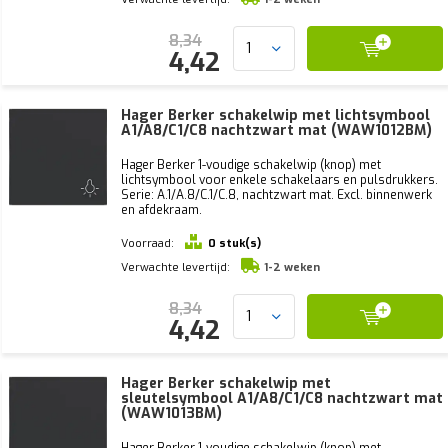
8,34
4,42
Hager Berker schakelwip met lichtsymbool
A1/A8/C1/C8 nachtzwart mat (WAW1012BM)
Hager Berker 1-voudige schakelwip (knop) met
lichtsymbool voor enkele schakelaars en pulsdrukkers.
Serie: A.1/A.8/C.1/C.8, nachtzwart mat. Excl. binnenwerk
en afdekraam.
Voorraad:
0 stuk(s)
Verwachte levertijd:
1-2 weken
8,34
4,42
Hager Berker schakelwip met
sleutelsymbool A1/A8/C1/C8 nachtzwart mat
(WAW1013BM)