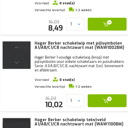
Voorraad:
0 stuk(s)
Verwachte levertijd:
1-2 weken
16,03
8,49
Hager Berker schakelwip met pijlsymbolen
A1/A8/C1/C8 nachtzwart mat (WAW1002BM)
Hager Berker 1-voudige schakelwip (knop) met
pijlsymbolen voor enkele schakelaars en pulsdrukkers.
Serie: A.1/A.8/C.1/C.8, nachtzwart mat. Excl. binnenwerk
en afdekraam.
Voorraad:
0 stuk(s)
Verwachte levertijd:
1-2 weken
16,03
10,02
Hager Berker schakelwip tekstveld
A1/A8/C1/C8 nachtzwart mat (WAW1100BM)