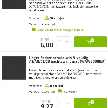
serieschakelaars en seriepulsdrukkers. Serie:
A.1/A.8/C.1/C.8, nachtzwart mat. Excl. binnenwerk en
afdekraam.
Voorraad:
18 stuk(s)
Verwachte levertijd:
Voor 21u besteld, morgen in huis*
11,59
6,08
Hager Berker schakelwip 3-voudig
A1/A8/C1/C8 nachtzwart mat (WAW3000BM)
Hager Berker 3-voudige schakelwip (knop) voor 3-
voudige schakelaar. Serie: A.1/A.8/C.1/C.8, nachtzwart
mat. Excl. binnenwerk en afdekraam.
Voorraad:
0 stuk(s)
Verwachte levertijd:
1-2 weken
17,48
9,27