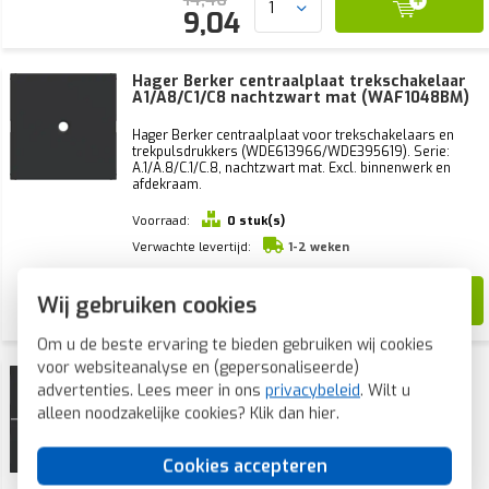
9,04
Hager Berker centraalplaat trekschakelaar
A1/A8/C1/C8 nachtzwart mat (WAF1048BM)
Hager Berker centraalplaat voor trekschakelaars en
trekpulsdrukkers (WDE613966/WDE395619). Serie:
A.1/A.8/C.1/C.8, nachtzwart mat. Excl. binnenwerk en
afdekraam.
Voorraad:
0 stuk(s)
Verwachte levertijd:
1-2 weken
10,29
Wij gebruiken cookies
6,43
Om u de beste ervaring te bieden gebruiken wij cookies
voor websiteanalyse en (gepersonaliseerde)
Hager Berker knop met controlevenster
advertenties. Lees meer in ons
voor bedieningselement 1-voudig
privacybeleid
. Wilt u
A1/A8/C1/C8 nachtzwart mat (WAN7010BM)
alleen noodzakelijke cookies? Klik dan
hier
.
Hager Berker afwerking met controlevenster voor 1-
voudig bedieningselement (WAC1010/WAC2010). Serie:
Cookies accepteren
A.1/A.8/C.1/C.8, nachtzwart mat. Excl. binnenwerk,