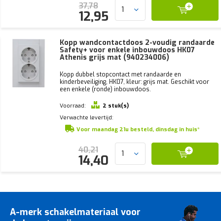
37,78
12,95
Kopp wandcontactdoos 2-voudig randaarde
Safety+ voor enkele inbouwdoos HK07
Athenis grijs mat (940234006)
Kopp dubbel stopcontact met randaarde en
kinderbeveiliging, HK07, kleur: grijs mat. Geschikt voor
een enkele (ronde) inbouwdoos.
Voorraad:
2 stuk(s)
Verwachte levertijd:
Voor maandag 21u besteld, dinsdag in huis*
40,21
14,40
A-merk schakelmateriaal voor