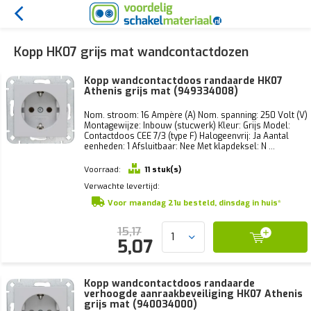
Kopp HK07 grijs mat wandcontactdozen
Kopp wandcontactdoos randaarde HK07
Athenis grijs mat (949334008)
Nom. stroom: 16 Ampère (A) Nom. spanning: 250 Volt (V)
Montagewijze: Inbouw (stucwerk) Kleur: Grijs Model:
Contactdoos CEE 7/3 (type F) Halogeenvrij: Ja Aantal
eenheden: 1 Afsluitbaar: Nee Met klapdeksel: N ...
Voorraad:
11 stuk(s)
Verwachte levertijd:
Voor maandag 21u besteld, dinsdag in huis*
15,17
5,07
Kopp wandcontactdoos randaarde
verhoogde aanraakbeveiliging HK07 Athenis
grijs mat (940034000)