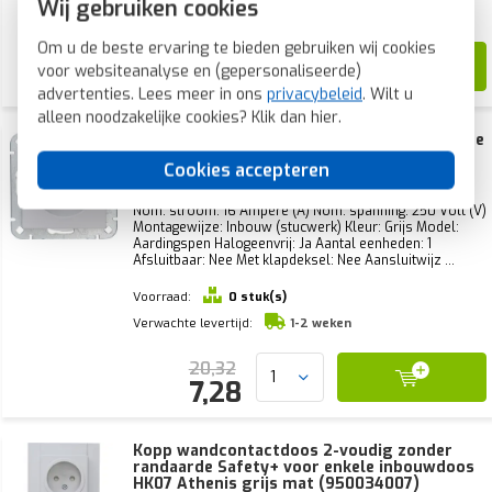
Wij gebruiken cookies
Verwachte levertijd:
1-2 weken
Om u de beste ervaring te bieden gebruiken wij cookies
114,76
voor websiteanalyse en (gepersonaliseerde)
41,12
advertenties. Lees meer in ons
privacybeleid
. Wilt u
alleen noodzakelijke cookies? Klik dan
hier
.
Kopp wandcontactdoos penaarde verhoogde
aanraakbeveiliging HK07 Athenis grijs mat
Cookies accepteren
(940434002)
Nom. stroom: 16 Ampère (A) Nom. spanning: 250 Volt (V)
Montagewijze: Inbouw (stucwerk) Kleur: Grijs Model:
Aardingspen Halogeenvrij: Ja Aantal eenheden: 1
Afsluitbaar: Nee Met klapdeksel: Nee Aansluitwijz ...
Voorraad:
0 stuk(s)
Verwachte levertijd:
1-2 weken
20,32
7,28
Kopp wandcontactdoos 2-voudig zonder
randaarde Safety+ voor enkele inbouwdoos
HK07 Athenis grijs mat (950034007)