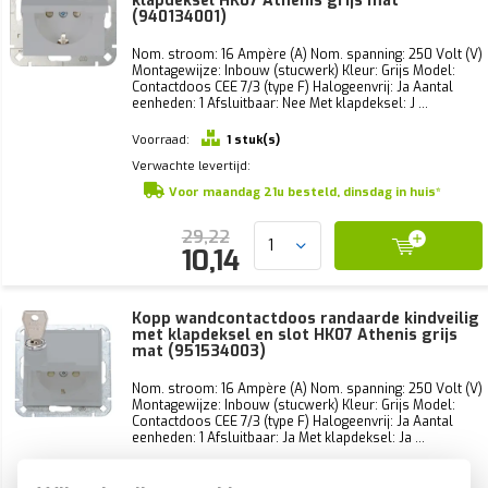
klapdeksel HK07 Athenis grijs mat
(940134001)
Nom. stroom: 16 Ampère (A) Nom. spanning: 250 Volt (V)
Montagewijze: Inbouw (stucwerk) Kleur: Grijs Model:
Contactdoos CEE 7/3 (type F) Halogeenvrij: Ja Aantal
eenheden: 1 Afsluitbaar: Nee Met klapdeksel: J ...
Voorraad:
1 stuk(s)
Verwachte levertijd:
Voor maandag 21u besteld, dinsdag in huis*
29,22
10,14
Kopp wandcontactdoos randaarde kindveilig
met klapdeksel en slot HK07 Athenis grijs
mat (951534003)
Nom. stroom: 16 Ampère (A) Nom. spanning: 250 Volt (V)
Montagewijze: Inbouw (stucwerk) Kleur: Grijs Model:
Contactdoos CEE 7/3 (type F) Halogeenvrij: Ja Aantal
eenheden: 1 Afsluitbaar: Ja Met klapdeksel: Ja ...
Voorraad:
0 stuk(s)