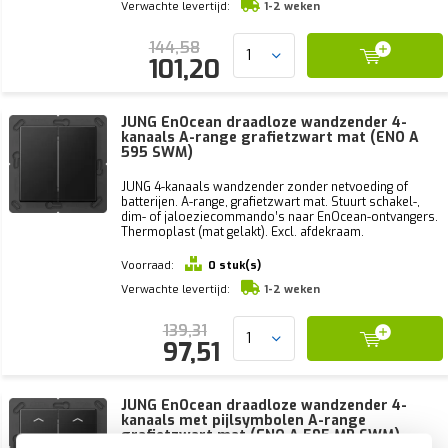
Verwachte levertijd:
1-2 weken
144,58
101,20
JUNG EnOcean draadloze wandzender 4-
kanaals A-range grafietzwart mat (ENO A
595 SWM)
JUNG 4-kanaals wandzender zonder netvoeding of
batterijen. A-range, grafietzwart mat. Stuurt schakel-,
dim- of jaloeziecommando’s naar EnOcean-ontvangers.
Thermoplast (mat gelakt). Excl. afdekraam.
Voorraad:
0 stuk(s)
Verwachte levertijd:
1-2 weken
139,31
97,51
JUNG EnOcean draadloze wandzender 4-
kanaals met pijlsymbolen A-range
grafietzwart mat (ENO A 595 MP SWM)