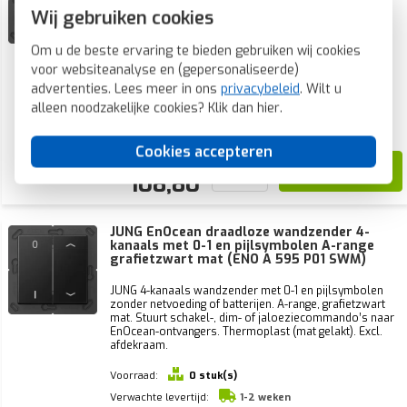
Wij gebruiken cookies
JUNG 4-kanaals wandzender met pijlsymbolen zonder
netvoeding of batterijen. A-range, grafietzwart mat.
Stuurt schakel-, dim- of jaloeziecommando’s naar
Om u de beste ervaring te bieden gebruiken wij cookies
EnOcean-ontvangers. Thermoplast (mat gelakt). Excl.
voor websiteanalyse en (gepersonaliseerde)
afdekraam.
advertenties. Lees meer in ons
privacybeleid
. Wilt u
Voorraad:
0 stuk(s)
alleen noodzakelijke cookies? Klik dan
hier
.
Verwachte levertijd:
1-2 weken
Cookies accepteren
155,44
108,80
JUNG EnOcean draadloze wandzender 4-
kanaals met 0-1 en pijlsymbolen A-range
grafietzwart mat (ENO A 595 P01 SWM)
JUNG 4-kanaals wandzender met 0-1 en pijlsymbolen
zonder netvoeding of batterijen. A-range, grafietzwart
mat. Stuurt schakel-, dim- of jaloeziecommando’s naar
EnOcean-ontvangers. Thermoplast (mat gelakt). Excl.
afdekraam.
Voorraad:
0 stuk(s)
Verwachte levertijd:
1-2 weken