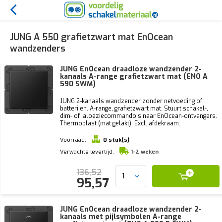
JUNG A 550 grafietzwart mat EnOcean
wandzenders
JUNG EnOcean draadloze wandzender 2-
kanaals A-range grafietzwart mat (ENO A
590 SWM)
JUNG 2-kanaals wandzender zonder netvoeding of
batterijen. A-range, grafietzwart mat. Stuurt schakel-,
dim- of jaloeziecommando’s naar EnOcean-ontvangers.
Thermoplast (mat gelakt). Excl. afdekraam.
Voorraad:
0 stuk(s)
Verwachte levertijd:
1-2 weken
136,52
95,57
JUNG EnOcean draadloze wandzender 2-
kanaals met pijlsymbolen A-range