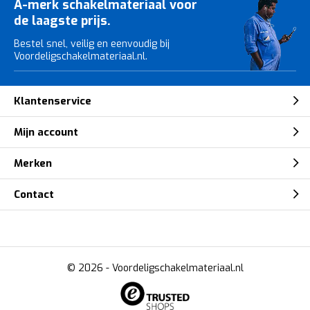
A-merk schakelmateriaal voor
de laagste prijs.
Bestel snel, veilig en eenvoudig bij
Voordeligschakelmateriaal.nl.
Klantenservice
Mijn account
Merken
Contact
© 2026 -
Voordeligschakelmateriaal.nl