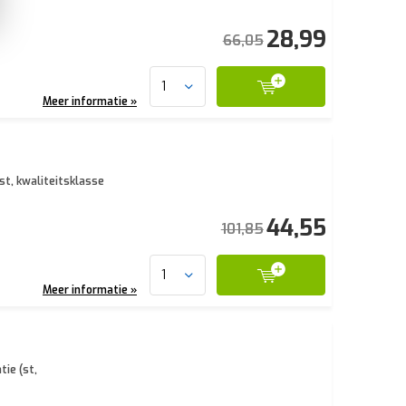
28,99
66,05
Meer informatie »
st, kwaliteitsklasse
44,55
101,85
Meer informatie »
ie (st,