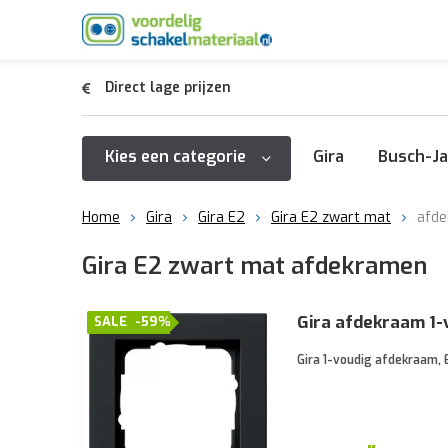
Direct lage prijzen
Kies een categorie
Gira
Busch-Ja
Home
Gira
Gira E2
Gira E2 zwart mat
afd
Gira E2 zwart mat afdekramen
Gira afdekraam 1-
SALE
-59%
Gira 1-voudig afdekraam, 