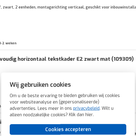
, zwart, 2 eenheden, montagerichting verticaal, geschikt voor inbouwinstalla
1-2 weken
voudig horizontaal tekstkader E2 zwart mat (109309)
Wij gebruiken cookies
Om u de beste ervaring te bieden gebruiken wij cookies
voor websiteanalyse en (gepersonaliseerde)
1-2 weken
advertenties. Lees meer in ons
privacybeleid
. Wilt u
alleen noodzakelijke cookies? Klik dan
hier
.
ticaal tekstkader E2 zwart mat (110309)
Cookies accepteren
, zwart, 3 eenheden, montagerichting verticaal, geschikt voor inbouwinstallat