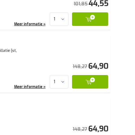
44,55
101,85
Meer informatie »
latie (st,
64,90
148,27
Meer informatie »
64,90
148,27