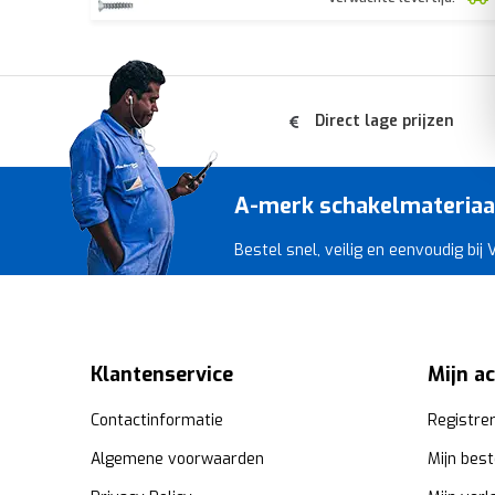
Direct lage prijzen
A-merk schakelmateriaal 
Bestel snel, veilig en eenvoudig bij
Klantenservice
Mijn a
Contactinformatie
Registre
Algemene voorwaarden
Mijn best