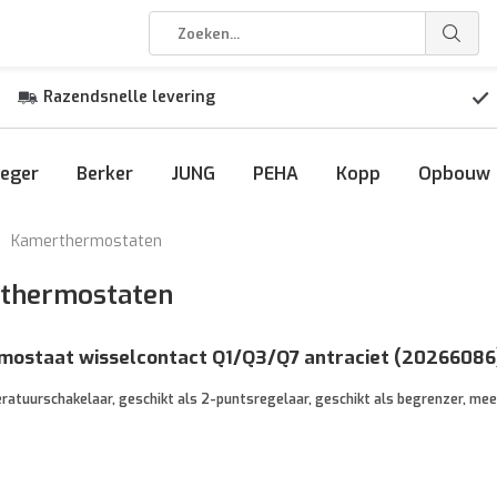
Razendsnelle levering
eger
Berker
JUNG
PEHA
Kopp
Opbouw
Kamerthermostaten
rthermostaten
mostaat wisselcontact Q1/Q3/Q7 antraciet (20266086
eratuurschakelaar, geschikt als 2-puntsregelaar, geschikt als begrenzer, meet