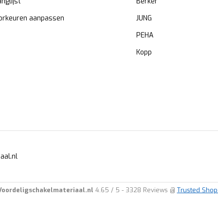
anglijst
Berker
orkeuren aanpassen
JUNG
PEHA
Kopp
aal.nl
Voordeligschakelmateriaal.nl
4.65
/
5
-
3328
Reviews @
Trusted Shop