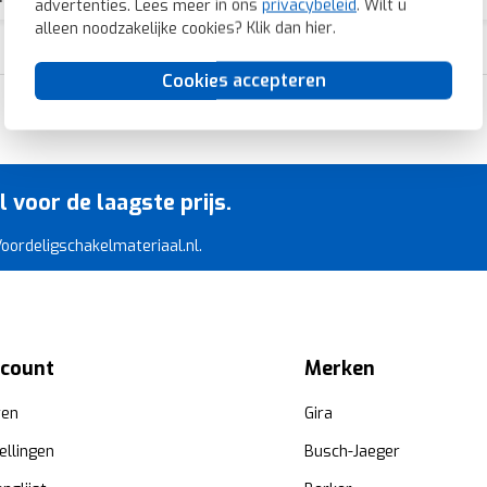
advertenties. Lees meer in ons
privacybeleid
. Wilt u
alleen noodzakelijke cookies? Klik dan
hier
.
Cookies accepteren
Razendsnelle levering
voor de laagste prijs.
 Voordeligschakelmateriaal.nl.
ccount
Merken
ren
Gira
ellingen
Busch-Jaeger