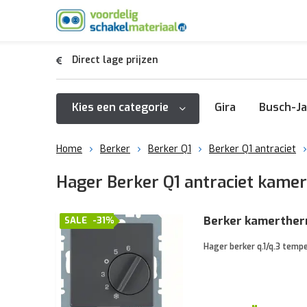
Direct lage prijzen
Kies een categorie
Gira
Busch-Ja
Home
Berker
Berker Q1
Berker Q1 antraciet
Hager Berker Q1 antraciet kame
Berker kamerther
SALE
-31%
Hager berker q.1/q.3 temp