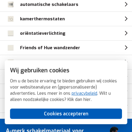
automatische schakelaars
kamerthermostaten
oriëntatieverlichting
Friends of Hue wandzender
Bluetooth wandzender
Wij gebruiken cookies
EnOcean wandzender
Om u de beste ervaring te bieden gebruiken wij cookies
voor websiteanalyse en (gepersonaliseerde)
inbouwradio
advertenties. Lees meer in ons
privacybeleid
. Wilt u
alleen noodzakelijke cookies? Klik dan
hier
.
opbouwbakken
Cookies accepteren
A-merk schakelmateriaal voor