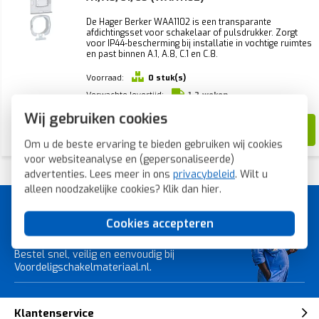
De Hager Berker WAA1102 is een transparante
afdichtingsset voor schakelaar of pulsdrukker. Zorgt
voor IP44-bescherming bij installatie in vochtige ruimtes
en past binnen A.1, A.8, C.1 en C.8.
Voorraad:
0 stuk(s)
Verwachte levertijd:
1-2 weken
Wij gebruiken cookies
8,76
5,48
Om u de beste ervaring te bieden gebruiken wij cookies
voor websiteanalyse en (gepersonaliseerde)
advertenties. Lees meer in ons
privacybeleid
. Wilt u
alleen noodzakelijke cookies? Klik dan
hier
.
A-merk schakelmateriaal voor
Cookies accepteren
de laagste prijs.
Bestel snel, veilig en eenvoudig bij
Voordeligschakelmateriaal.nl.
Klantenservice