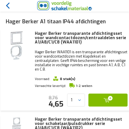
Hager Berker A1 titaan IP44 afdichtingen
Hager Berker transparante afdichtingsset
voor wandcontactdozen/centraaldelen serie
A1/A8/C1/C8 (WAA1101)
Hager Berker WAA1101 is een transparante afdichtingsset
voor wandcontactdozen met klapdeksel en
centraalplaten. Geeft IP44-bescherming voor een veilige
installatie in vochtige ruimtes en past binnen A.1, A.8, C.1
en C.8.
Voorraad:
0 stuk(s)
Verwachte levertijd:
1-2 weken
8,76
4,65
Hager Berker transparante afdichtingsset
voor schakelaar/pulsdrukker serie
A1/A8/C1/C8 (WAA1102)