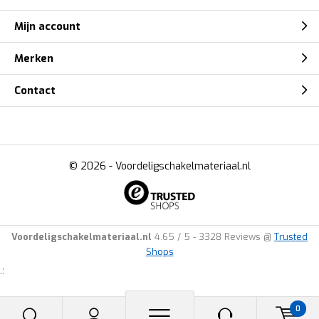
Mijn account
Merken
Contact
© 2026 -
Voordeligschakelmateriaal.nl
Voordeligschakelmateriaal.nl
4.65
/
5
-
3328
Reviews @
Trusted
Shops
.:
0