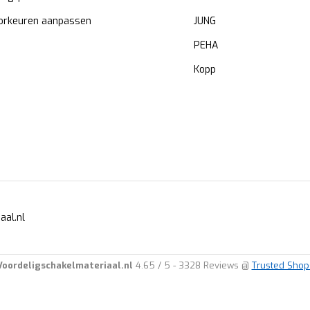
orkeuren aanpassen
JUNG
PEHA
Kopp
aal.nl
Voordeligschakelmateriaal.nl
4.65
/
5
-
3328
Reviews @
Trusted Shop