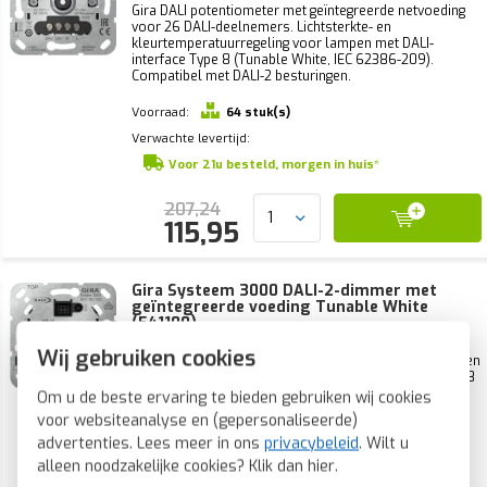
Gira DALI potentiometer met geïntegreerde netvoeding
voor 26 DALI-deelnemers. Lichtsterkte- en
kleurtemperatuurregeling voor lampen met DALI-
interface Type 8 (Tunable White, IEC 62386-209).
Compatibel met DALI-2 besturingen.
Voorraad:
64 stuk(s)
Verwachte levertijd:
Voor 21u besteld, morgen in huis*
207,24
115,95
Gira Systeem 3000 DALI-2-dimmer met
geïntegreerde voeding Tunable White
(541100)
Wij gebruiken cookies
Compacte DALI-2 single-master voor schakelen, dimmen
en Tunable White-regeling van lampen. Geschikt voor 18
DALI-deelnemers, met lichtwaardegeheugen en
Om u de beste ervaring te bieden gebruiken wij cookies
nevenunit-ingang. Inbouw, 230V, 2,8W.
voor websiteanalyse en (gepersonaliseerde)
advertenties. Lees meer in ons
privacybeleid
. Wilt u
Voorraad:
10 stuk(s)
alleen noodzakelijke cookies? Klik dan
hier
.
Verwachte levertijd: