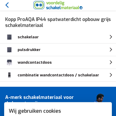
Kopp ProAQA IP44 spatwaterdicht opbouw grijs
schakelmateriaal
schakelaar
pulsdrukker
wandcontactdoos
combinatie wandcontactdoos / schakelaar
A-merk schakelmateriaal voor
de laagste prijs.
Wij gebruiken cookies
Bestel snel, veilig en eenvoudig bij