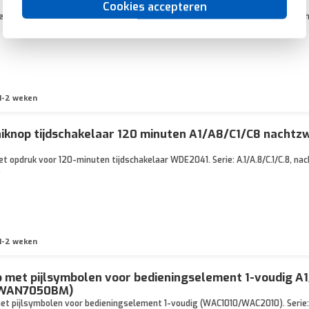
Cookies accepteren
t opdruk voor 15-minuten tijdschakelaar WDE2040. Serie: A.1/A.8/C.1/C.8, nac
.
1-2 weken
iknop tijdschakelaar 120 minuten A1/A8/C1/C8 nachtz
t opdruk voor 120-minuten tijdschakelaar WDE2041. Serie: A.1/A.8/C.1/C.8, nac
.
1-2 weken
 met pijlsymbolen voor bedieningselement 1-voudig A
(WAN7050BM)
t pijlsymbolen voor bedieningselement 1-voudig (WAC1010/WAC2010). Serie: A.