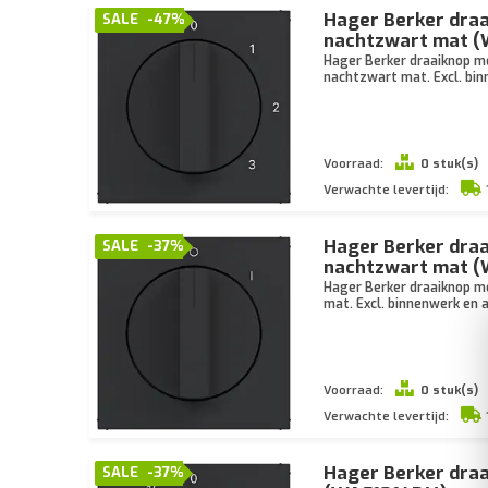
Hager Berker draa
SALE
-47%
nachtzwart mat 
Hager Berker draaiknop me
nachtzwart mat. Excl. bi
Voorraad:
0 stuk(s)
Verwachte levertijd:
Hager Berker draa
SALE
-37%
nachtzwart mat 
Hager Berker draaiknop me
mat. Excl. binnenwerk en 
Voorraad:
0 stuk(s)
Verwachte levertijd:
Hager Berker draa
SALE
-37%