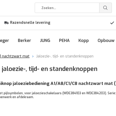
Razendsnelle levering
eger
Berker
JUNG
PEHA
Kopp
Opbouw
1 nachtzwart mat
Jaloezie-, tijd- en standenknoppen
aloezie-, tijd- en standenknoppen
aiknop jaloeziebediening A1/A8/C1/C8 nachtzwart mat
t pijlsymbolen, voor jaloezieschakelaars (WDE384103 en WDE384203). Serie: A.
nnenwerk en afdekraam.