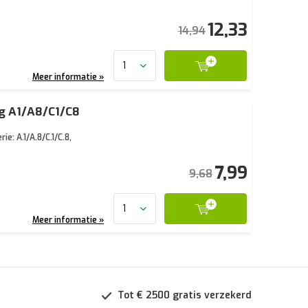
12,33
14,94
Meer informatie »
ig A1/A8/C1/C8
: A.1/A.8/C.1/C.8,
7,99
9,68
Meer informatie »
Tot € 2500 gratis verzekerd