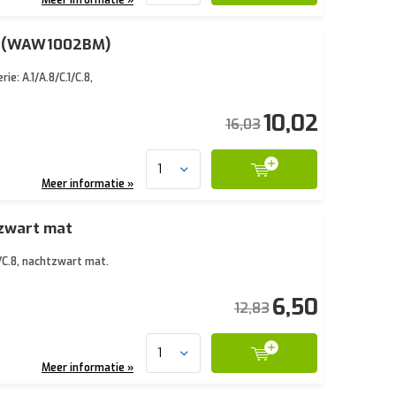
at (WAW1002BM)
e: A.1/A.8/C.1/C.8,
10,02
16,03
Meer informatie »
tzwart mat
/C.8, nachtzwart mat.
6,50
12,83
Meer informatie »