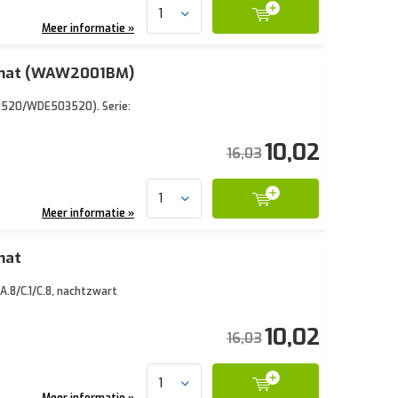
Meer informatie »
t mat (WAW2001BM)
03520/WDE503520). Serie:
10,02
16,03
Meer informatie »
mat
A.8/C.1/C.8, nachtzwart
10,02
16,03
Meer informatie »