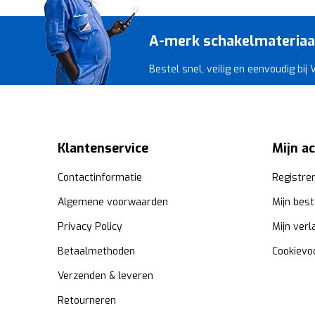
A-merk schakelmateriaal 
Bestel snel, veilig en eenvoudig bij
Klantenservice
Mijn a
Contactinformatie
Registre
Algemene voorwaarden
Mijn best
Privacy Policy
Mijn verl
Betaalmethoden
Cookievo
Verzenden & leveren
Retourneren