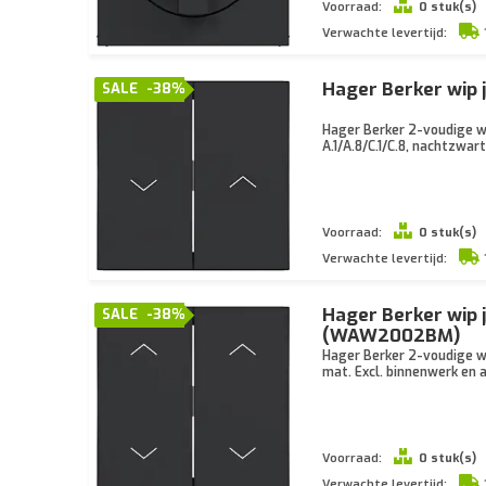
Voorraad:
0 stuk(s)
Verwachte levertijd:
Hager Berker wip
SALE
-38%
Hager Berker 2-voudige w
A.1/A.8/C.1/C.8, nachtzwar
Voorraad:
0 stuk(s)
Verwachte levertijd:
Hager Berker wip 
SALE
-38%
(WAW2002BM)
Hager Berker 2-voudige wi
mat. Excl. binnenwerk en 
Voorraad:
0 stuk(s)
Verwachte levertijd: