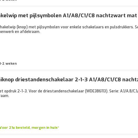
akelwip met pijlsymbolen A1/A8/C1/C8 nachtzwart m
akelwip (knop) met pijlsymbolen voor enkele schakelaars en pulsdrukkers. Seri
nnenwerk en afdekraam.
1-2 weken
iknop driestandenschakelaar 2-1-3 A1/A8/C1/C8 nach
t opdruk 2-1-3. Voor de driestandenschakelaar (WDE386113). Serie: A.1/A.8/C.1
raam.
Voor 21u besteld, morgen in huis*