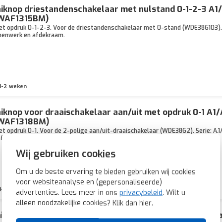
iknop driestandenschakelaar met nulstand 0-1-2-3 A1
(WAF1315BM)
t opdruk 0-1-2-3. Voor de driestandenschakelaar met 0-stand (WDE386103). Ser
nnenwerk en afdekraam.
1-2 weken
iknop voor draaischakelaar aan/uit met opdruk 0-1 A1
(WAF1318BM)
t opdruk 0-1. Voor de 2-polige aan/uit-draaischakelaar (WDE3862). Serie: A.1/
afdekraam.
Wij gebruiken cookies
Om u de beste ervaring te bieden gebruiken wij cookies
voor websiteanalyse en (gepersonaliseerde)
1-2 weken
advertenties. Lees meer in ons
privacybeleid
. Wilt u
alleen noodzakelijke cookies? Klik dan
hier
.
iknop tijdschakelaar 15 minuten A1/A8/C1/C8 nachtzw