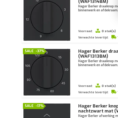
(WAF1314BM)
Hager Berker draaiknop me
binnenwerk en afdekraam
Voorraad:
0 stuk(s)
Verwachte levertijd:
Hager Berker draa
SALE
-37%
(WAF1313BM)
Hager Berker draaiknop me
binnenwerk en afdekraam
Voorraad:
0 stuk(s)
Verwachte levertijd:
Hager Berker knop
SALE
-17%
nachtzwart mat 
Hager Berker afwerking me