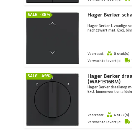
Hager Berker sch
SALE
-38%
Hager Berker 1-voudige sch
nachtzwart mat. Excl. bi
Voorraad:
0 stuk(s)
Verwachte levertijd:
Hager Berker draa
SALE
-49%
(WAF1316BM)
Hager Berker draaiknop me
Excl. binnenwerk en afdek
Voorraad:
6 stuk(s)
Verwachte levertijd: