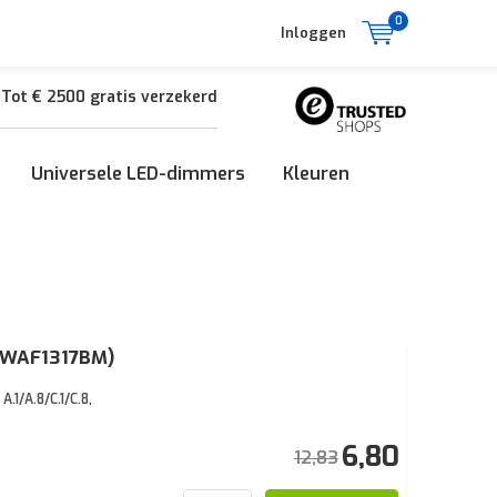
0
Inloggen
Tot € 2500 gratis verzekerd
Universele LED-dimmers
Kleuren
 (WAF1317BM)
1/A.8/C.1/C.8,
6,80
12,83