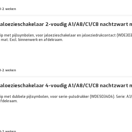
1-2 weken
 jaloezieschakelaar 2-voudig A1/A8/C1/C8 nachtzwar
ip met pijlsymbolen, voor jaloezieschakelaar en jaloeziedrukcontact (WDE3
t mat. Excl. binnenwerk en afdekraam.
1-2 weken
jaloezieschakelaar 4-voudig A1/A8/C1/C8 nachtzwart 
p met dubbele pijlsymbolen, voor serie-pulsdrukker (WDE503404). Serie: A.1/
afdekraam.
1-2 weken