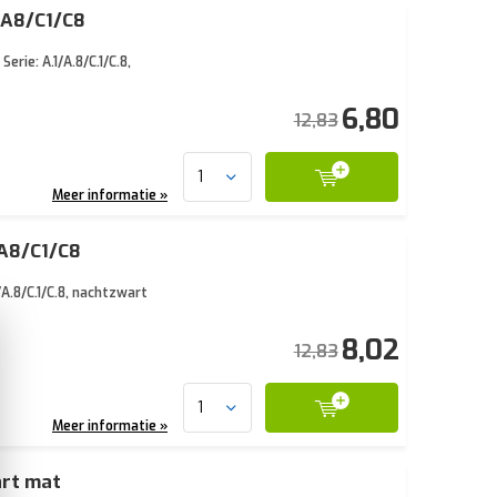
/A8/C1/C8
ie: A.1/A.8/C.1/C.8,
6,80
12,83
Meer informatie »
/A8/C1/C8
A.8/C.1/C.8, nachtzwart
8,02
12,83
Meer informatie »
art mat