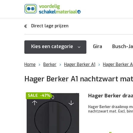
Direct lage prijzen
Kies een categorie
Gira
Busch-Ja
Home
Berker
Hager Berker A1
Hager Berker A
Hager Berker A1 nachtzwart mat j
Hager Berker dra
SALE
-47%
Hager Berker draaiknop me
nachtzwart mat. Excl. bi