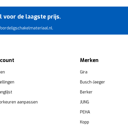
voor de laagste prijs.
 Voordeligschakelmateriaal.nl.
ccount
Merken
ren
Gira
ellingen
Busch-Jaeger
anglijst
Berker
orkeuren aanpassen
JUNG
PEHA
Kopp