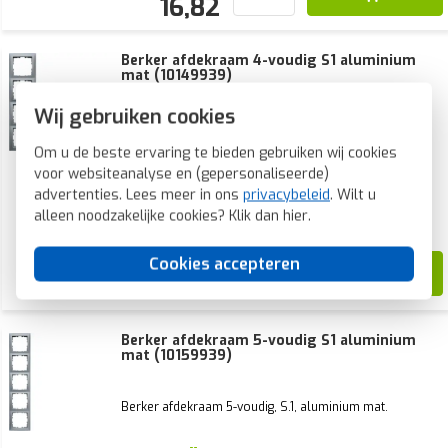
16,82
Berker afdekraam 4-voudig S1 aluminium
mat (10149939)
Wij gebruiken cookies
Berker afdekraam 4-voudig, S.1, aluminium mat.
Om u de beste ervaring te bieden gebruiken wij cookies
voor websiteanalyse en (gepersonaliseerde)
Voorraad:
1 stuk(s)
advertenties. Lees meer in ons
privacybeleid
. Wilt u
Verwachte levertijd:
alleen noodzakelijke cookies? Klik dan
hier
.
Voor maandag 21u besteld, dinsdag in huis*
Cookies accepteren
59,90
31,14
Berker afdekraam 5-voudig S1 aluminium
mat (10159939)
Berker afdekraam 5-voudig, S.1, aluminium mat.