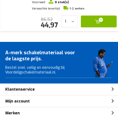
Voorraad:
0 stuk(s)
Verwachte levertijd:
1-2 weken
86,52
44,97
A-merk schakelmateriaal voor
de laagste prijs.
Bestel snel, veilig en eenvoudig bij
Voordeligschakelmateriaal.nl.
Klantenservice
Mijn account
Merken