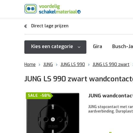
Direct lage prijzen
Kies een categorie
Gira
Busch-Ja
Home
JUNG
JUNG LS 990
JUNG LS 990 zwart
JUNG LS 990 zwart wandcontact
JUNG wandcontact
SALE
-58%
JUNG stopcontact met ran
aardverbinding. Duroplast