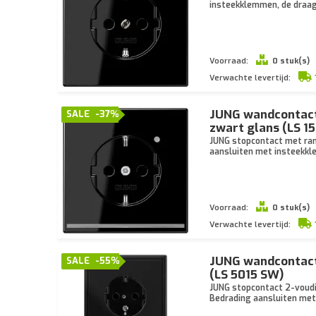
insteekklemmen, de draagr
Voorraad:
0 stuk(s)
Verwachte levertijd:
JUNG wandcontactd
SALE
-37%
zwart glans (LS 
JUNG stopcontact met rand
aansluiten met insteekkl
Voorraad:
0 stuk(s)
Verwachte levertijd:
JUNG wandcontactd
SALE
-55%
(LS 5015 SW)
JUNG stopcontact 2-voudig
Bedrading aansluiten met