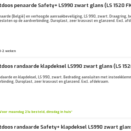
doos penaarde Safety+ LS990 zwart glans (LS 1520 F
aarde (België) en verhoogde aanraakbeveiliging, LS 990, zwart. Draagring, 
sloten op de aardverbinding. Duroplast, zeer krasvast en glanzend. Excl. af
1-2 weken
doos randaarde klapdeksel LS990 zwart glans (LS 15
daarde en klapdeksel, LS 990, zwart. Bedrading aansluiten met insteekklemm
binding. Duroplast, zeer krasvast en glanzend. Excl. afdekraam.
Voor maandag 21u besteld, dinsdag in huis*
doos randaarde Safety+ klapdeksel LS990 zwart glans