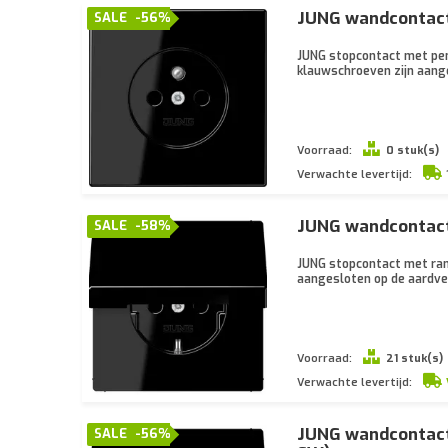
JUNG wandcontact
SALE
-56%
JUNG stopcontact met pen
klauwschroeven zijn aange
Voorraad:
0 stuk(s)
Verwachte levertijd:
JUNG wandcontact
SALE
-58%
JUNG stopcontact met ran
aangesloten op de aardver
Voorraad:
21 stuk(s)
Verwachte levertijd:
JUNG wandcontact
SALE
-56%