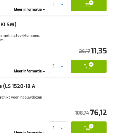
Meer informatie »
NKI SW)
en met insteekklemmen,
am.
11,35
26,17
Meer informatie »
 (LS 1520-18 A
eschikt voor inbouwdozen
76,12
108,74
Meer informatie »