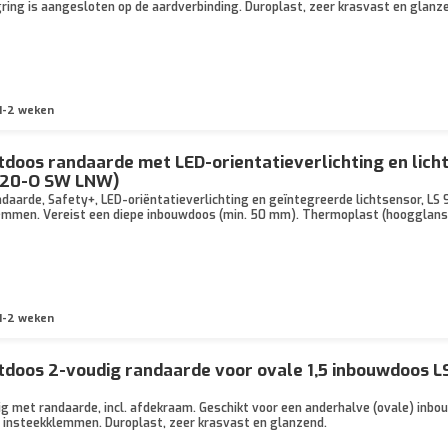
ing is aangesloten op de aardverbinding. Duroplast, zeer krasvast en glanze
1-2 weken
oos randaarde met LED-orientatieverlichting en lich
1520-O SW LNW)
aarde, Safety+, LED-oriëntatieverlichting en geïntegreerde lichtsensor, LS 
emmen. Vereist een diepe inbouwdoos (min. 50 mm). Thermoplast (hoogglans)
1-2 weken
oos 2-voudig randaarde voor ovale 1,5 inbouwdoos L
 met randaarde, incl. afdekraam. Geschikt voor een anderhalve (ovale) inbo
 insteekklemmen. Duroplast, zeer krasvast en glanzend.