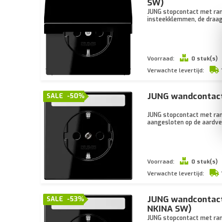
SW)
JUNG stopcontact met ran
insteekklemmen, de draagr
Voorraad:
0 stuk(s)
Verwachte levertijd:
JUNG wandcontact
SALE
-50%
JUNG stopcontact met ran
aangesloten op de aardver
Voorraad:
0 stuk(s)
Verwachte levertijd:
JUNG wandcontact
SALE
-53%
NKINA SW)
JUNG stopcontact met ran