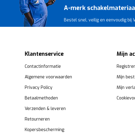
A-merk schakelmateriaal 
Bestel snel, veilig en eenvoudig bij
Klantenservice
Mijn a
Contactinformatie
Registre
Algemene voorwaarden
Mijn best
Privacy Policy
Mijn verl
Betaalmethoden
Cookievo
Verzenden & leveren
Retourneren
Kopersbescherming