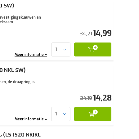
KI SW)
bevestigingsklauwen en
dekraam.
14,99
34,21
Meer informatie »
20 NKL SW)
en, de draagring is
14,28
34,19
Meer informatie »
 (LS 1520 NKIKL