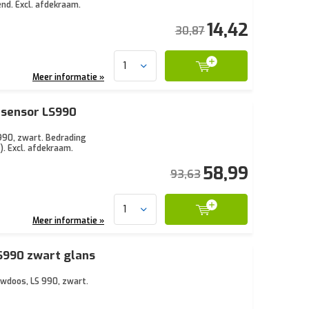
nd. Excl. afdekraam.
14,42
30,87
Meer informatie »
tsensor LS990
990, zwart. Bedrading
. Excl. afdekraam.
58,99
93,63
Meer informatie »
S990 zwart glans
uwdoos, LS 990, zwart.