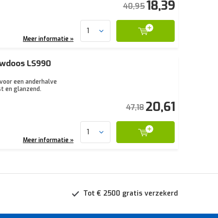
18,39
40,95
Meer informatie »
uwdoos LS990
 voor een anderhalve
st en glanzend.
20,61
47,18
Meer informatie »
Tot € 2500 gratis verzekerd