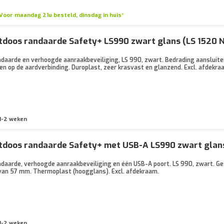
Voor maandag 21u besteld, dinsdag in huis*
doos randaarde Safety+ LS990 zwart glans (LS 1520 
daarde en verhoogde aanraakbeveiliging, LS 990, zwart. Bedrading aansluit
en op de aardverbinding. Duroplast, zeer krasvast en glanzend. Excl. afdekra
1-2 weken
doos randaarde Safety+ met USB-A LS990 zwart glans
daarde, verhoogde aanraakbeveiliging en één USB-A poort. LS 990, zwart. G
van 57 mm. Thermoplast (hoogglans). Excl. afdekraam.
1-2 weken