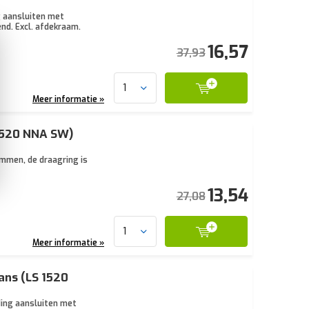
g aansluiten met
nd. Excl. afdekraam.
16,57
37,93
Meer informatie »
1520 NNA SW)
mmen, de draagring is
13,54
27,08
Meer informatie »
ans (LS 1520
ding aansluiten met