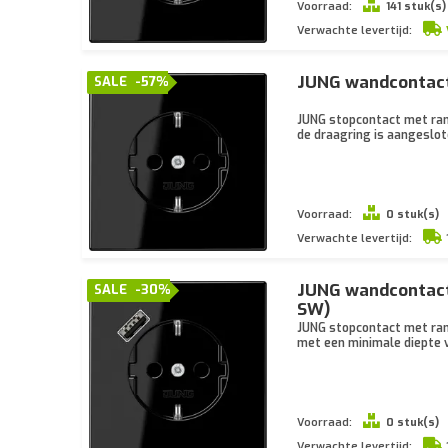
Voorraad:
141 stuk(s)
Verwachte levertijd:
JUNG wandcontact
SALE
-57%
JUNG stopcontact met ran
de draagring is aangeslot
Voorraad:
0 stuk(s)
Verwachte levertijd:
JUNG wandcontact
SALE
-30%
SW)
JUNG stopcontact met ran
met een minimale diepte 
Voorraad:
0 stuk(s)
Verwachte levertijd: