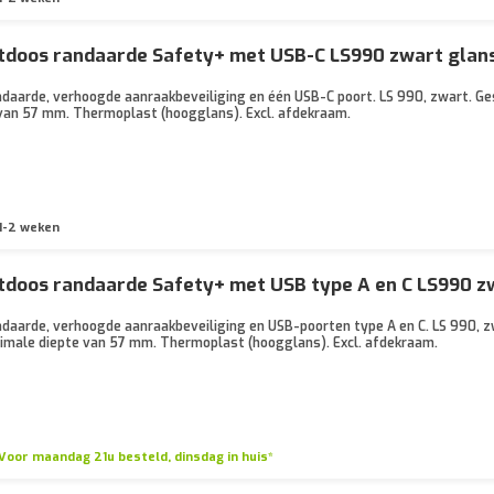
doos randaarde Safety+ met USB-C LS990 zwart glans 
daarde, verhoogde aanraakbeveiliging en één USB-C poort. LS 990, zwart. G
van 57 mm. Thermoplast (hoogglans). Excl. afdekraam.
1-2 weken
doos randaarde Safety+ met USB type A en C LS990 zw
daarde, verhoogde aanraakbeveiliging en USB-poorten type A en C. LS 990, z
male diepte van 57 mm. Thermoplast (hoogglans). Excl. afdekraam.
Voor maandag 21u besteld, dinsdag in huis*