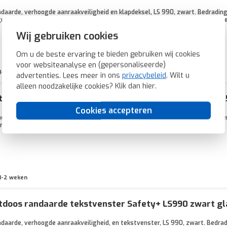
daarde, verhoogde aanraakveiligheid en klapdeksel, LS 990, zwart. Bedradin
ing is aangesloten op de aardverbinding. Duroplast, zeer krasvast en glanze
Wij gebruiken cookies
Om u de beste ervaring te bieden gebruiken wij cookies
voor websiteanalyse en (gepersonaliseerde)
1-2 weken
advertenties. Lees meer in ons
privacybeleid
. Wilt u
alleen noodzakelijke cookies? Klik dan
hier
.
doos randaarde tekstvenster LS990 zwart glans (LS 
Cookies accepteren
daarde en tekstvenster, LS 990, zwart. Bedrading aansluiten met insteekkle
binding. Duroplast, zeer krasvast en glanzend. Excl. afdekraam.
1-2 weken
doos randaarde tekstvenster Safety+ LS990 zwart gl
daarde, verhoogde aanraakveiligheid, en tekstvenster, LS 990, zwart. Bedra