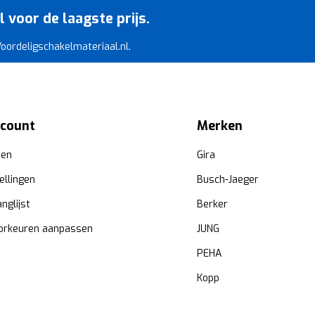
voor de laagste prijs.
 Voordeligschakelmateriaal.nl.
ccount
Merken
ren
Gira
ellingen
Busch-Jaeger
anglijst
Berker
orkeuren aanpassen
JUNG
PEHA
Kopp