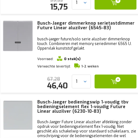
39,33
15,75
Busch-Jaeger dimmerknop serietastdimmer
Future Linear aluzilver (6545-83)
busch-jaeger future/solo serie aluzilver dimmerknop
touch. Combineren met memory seriedimmer 6565 U.
Oppervlak kunststof gelakt.
Voorraad:
0 stuk(s)
Verwachte levertijd:
1-2 weken
67,28
46,40
Busch-Jaeger bedieningswip 1-voudig tbv
bedieningselement flex 1-voudig Future
Linear aluzilver (6230-10-83)
Busch-Jaeger Future Linear aluzilver afdekking zonder
opdruk voor bedieningselement flex 1-voudig. Niet
geschikt als schakelwip voor standaard schakelaars, zie
omschrijving voor de bedieningselementen die wel