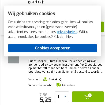
geschikt zijn.
Voorraad:
0 stuk(s)
Wij gebruiken cookies
Verwachte levertijd:
1-2 weken
Om u de beste ervaring te bieden gebruiken wij cookies
11,62
voor websiteanalyse en (gepersonaliseerde)
7,99
advertenties. Lees meer in ons
privacybeleid
. Wilt u
alleen noodzakelijke cookies? Klik dan
hier
.
Busch-Jaeger bedieningswip links of rechts
zonder opdruk tbv bedieningselement flex
Cookies accepteren
2-voudig Future Linear aluzilver (6230-20-
83)
Busch-Jaeger Future Linear aluzilver bedieningswip
zonder opdruk tbv bedieningselement flex 2-voudig. Let
op, het betreft maar één helft. Indien 2 helften zonder
opdruk gewenst zijn dan dienen er 2 besteld te worden.
Voorraad:
0 stuk(s)
Verwachte levertijd:
1-2 weken
7,56
5,25