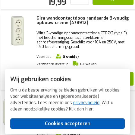
19,99
Gira wandcontactdoos randaarde 3-voudig
opbouw creme (478912)
Witte 3-voudige opbouwcontactdoos CEE 7/3 (type F)
met beschermingscontact, steekklem en
schroefbevestiging. Geschikt voor 16A en 250V, met
IP20-beschermingsgraad.
Voorraad:
0 stuk(s)
Verwachte levertijd:
1-2 weken
44,50
Wij gebruiken cookies
19,99
Om u de beste ervaring te bieden gebruiken wij cookies
voor websiteanalyse en (gepersonaliseerde)
Gira wandcontactdoos zonder randaarde
advertenties. Lees meer in ons
privacybeleid
. Wilt u
opbouw creme (447010)
alleen noodzakelijke cookies? Klik dan
hier
.
Gira opbouw stopcontact zonder randaarde, crème.
Compleet met montageplaat en adapter K/P25.
Cookies accepteren
Voorraad:
33 stuk(s)