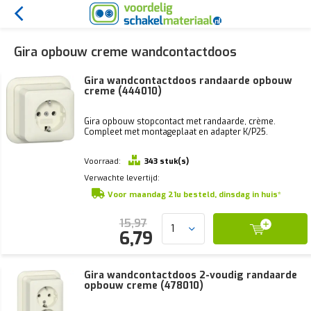
Gira opbouw creme wandcontactdoos
Gira wandcontactdoos randaarde opbouw
creme (444010)
Gira opbouw stopcontact met randaarde, crème.
Compleet met montageplaat en adapter K/P25.
Voorraad:
343 stuk(s)
Verwachte levertijd:
Voor maandag 21u besteld, dinsdag in huis*
15,97
6,79
Gira wandcontactdoos 2-voudig randaarde
opbouw creme (478010)