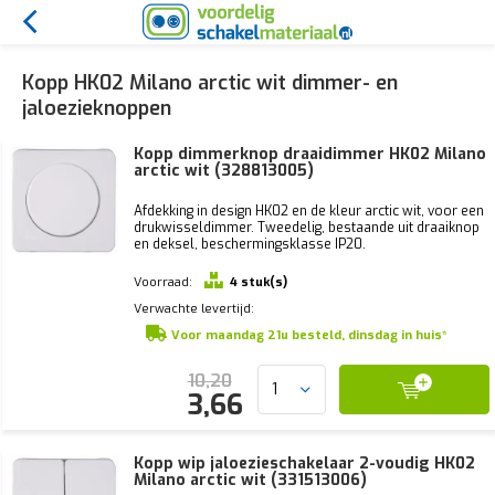
Kopp HK02 Milano arctic wit dimmer- en
jaloezieknoppen
Kopp dimmerknop draaidimmer HK02 Milano
arctic wit (328813005)
Afdekking in design HK02 en de kleur arctic wit, voor een
drukwisseldimmer. Tweedelig, bestaande uit draaiknop
en deksel, beschermingsklasse IP20.
Voorraad:
4 stuk(s)
Verwachte levertijd:
Voor maandag 21u besteld, dinsdag in huis*
10,20
3,66
Kopp wip jaloezieschakelaar 2-voudig HK02
Milano arctic wit (331513006)