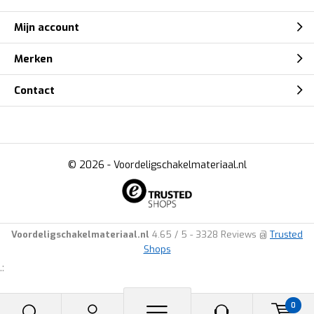
Mijn account
Merken
Contact
© 2026 -
Voordeligschakelmateriaal.nl
Voordeligschakelmateriaal.nl
4.65
/
5
-
3328
Reviews @
Trusted
Shops
.:
0