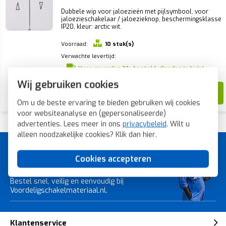
Dubbele wip voor jaloezieën met pijlsymbool, voor
jaloezieschakelaar / jaloezieknop, beschermingsklasse
IP20, kleur: arctic wit.
Voorraad:
10 stuk(s)
Verwachte levertijd:
Voor maandag 21u besteld, dinsdag in huis*
Wij gebruiken cookies
11,51
3,85
Om u de beste ervaring te bieden gebruiken wij cookies
voor websiteanalyse en (gepersonaliseerde)
advertenties. Lees meer in ons
privacybeleid
. Wilt u
alleen noodzakelijke cookies? Klik dan
hier
.
A-merk schakelmateriaal voor
Cookies accepteren
de laagste prijs.
Bestel snel, veilig en eenvoudig bij
Voordeligschakelmateriaal.nl.
Klantenservice