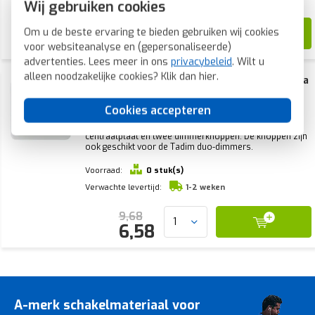
Wij gebruiken cookies
10,44
Om u de beste ervaring te bieden gebruiken wij cookies
6,25
voor websiteanalyse en (gepersonaliseerde)
advertenties. Lees meer in ons
privacybeleid
. Wilt u
alleen noodzakelijke cookies? Klik dan
hier
.
EcoDim duo dimmerknop passend voor Peha
Standard wit glans (ED-10008)
Cookies accepteren
Duo dimmerknop passend voor Peha Standard wit
glans, geleverd met enkelvoudig afdekraam een
centraalplaat en twee dimmerknoppen. De knoppen zijn
ook geschikt voor de Tadim duo-dimmers.
Voorraad:
0 stuk(s)
Verwachte levertijd:
1-2 weken
9,68
6,58
A-merk schakelmateriaal voor