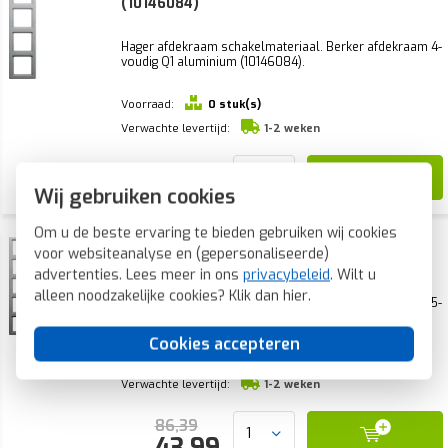
(10146084)
Hager afdekraam schakelmateriaal. Berker afdekraam 4-
voudig Q1 aluminium (10146084).
Voorraad:
0 stuk(s)
Verwachte levertijd:
1-2 weken
59,90
30,50
Wij gebruiken cookies
Om u de beste ervaring te bieden gebruiken wij cookies
Berker afdekraam 5-voudig Q1 aluminium
voor websiteanalyse en (gepersonaliseerde)
(10156084)
advertenties. Lees meer in ons
privacybeleid
. Wilt u
alleen noodzakelijke cookies? Klik dan
hier
.
Hager afdekraam schakelmateriaal. Berker afdekraam 5-
voudig Q1 aluminium (10156084).
Cookies accepteren
Voorraad:
0 stuk(s)
Verwachte levertijd:
1-2 weken
86,39
43,99