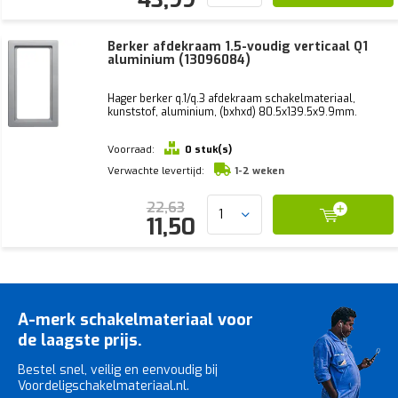
Berker afdekraam 1.5-voudig verticaal Q1
aluminium (13096084)
Hager berker q.1/q.3 afdekraam schakelmateriaal,
kunststof, aluminium, (bxhxd) 80.5x139.5x9.9mm.
Voorraad:
0 stuk(s)
Verwachte levertijd:
1-2 weken
22,63
11,50
A-merk schakelmateriaal voor
de laagste prijs.
Bestel snel, veilig en eenvoudig bij
Voordeligschakelmateriaal.nl.