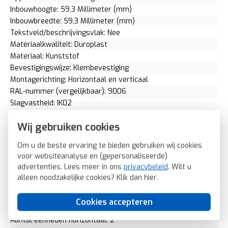
Inbouwhoogte: 59,3 Millimeter (mm)
Inbouwbreedte: 59,3 Millimeter (mm)
Tekstveld/beschrijvingsvlak: Nee
Materiaalkwaliteit: Duroplast
Materiaal: Kunststof
Bevestigingswijze: Klembevestiging
Montagerichting: Horizontaal en verticaal
RAL-nummer (vergelijkbaar): 9006
Slagvastheid: IK02
Beschermingsgraad (IP): IP20
Wij gebruiken cookies
Geschikt voor vloerpot: Nee
Transparant: Nee
Om u de beste ervaring te bieden gebruiken wij cookies
Uitvoering oppervlakte: Mat
voor websiteanalyse en (gepersonaliseerde)
Geschikt voor wandgoot: Ja
advertenties. Lees meer in ons
privacybeleid
. Wilt u
Geschikt voor inbouwinstallatie (stucwerk): Ja
alleen noodzakelijke cookies? Klik dan
hier
.
Bondige uitvoering: Nee
Geschikt voor inbouwinstallatie (geen stucwerk): Ja
Cookies accepteren
Inbouwmontage (stucwerk): Ja
Aantal eenheden horizontaal: 2