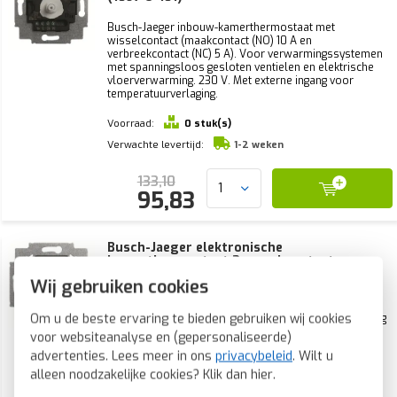
Busch-Jaeger inbouw-kamerthermostaat met
wisselcontact (maakcontact (NO) 10 A en
verbreekcontact (NC) 5 A). Voor verwarmingssystemen
met spanningsloos gesloten ventielen en elektrische
vloerverwarming. 230 V. Met externe ingang voor
temperatuurverlaging.
Voorraad:
0 stuk(s)
Verwachte levertijd:
1-2 weken
133,10
95,83
Busch-Jaeger elektronische
kamerthermostaat 2x maakcontact
verwarmen en koelen 230V (1099 UHK-101)
Wij gebruiken cookies
Busch-Jaeger inbouw-kamerthermostaat, 2x
Om u de beste ervaring te bieden gebruiken wij cookies
maakcontacten (NO), externe ingang voor omschakeling
tussen verwarmen en koelen. Voor gebruik in gesloten
voor websiteanalyse en (gepersonaliseerde)
ruimtes voor temperatuurregeling. 230 V, 8 A.
advertenties. Lees meer in ons
privacybeleid
. Wilt u
alleen noodzakelijke cookies? Klik dan
hier
.
Voorraad:
0 stuk(s)
Verwachte levertijd:
1-2 weken