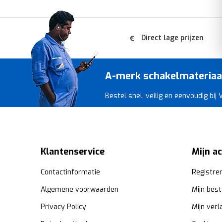
Direct lage prijzen
A-merk schakelmateriaal 
Bestel snel, veilig en eenvoudig bij
Klantenservice
Mijn a
Contactinformatie
Registre
Algemene voorwaarden
Mijn best
Privacy Policy
Mijn verl