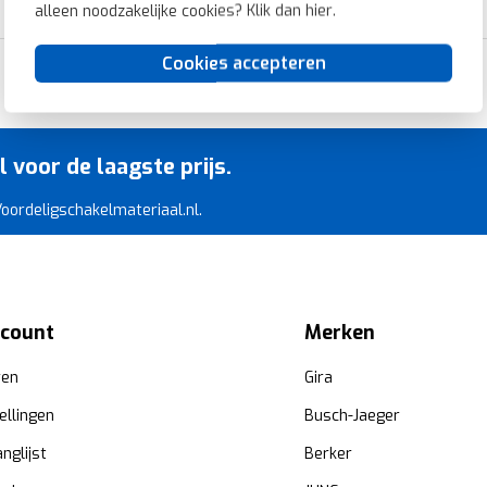
alleen noodzakelijke cookies? Klik dan
hier
.
Cookies accepteren
Razendsnelle levering
voor de laagste prijs.
 Voordeligschakelmateriaal.nl.
ccount
Merken
ren
Gira
ellingen
Busch-Jaeger
anglijst
Berker