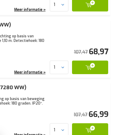
Meer informatie »
2 WW)
chting op basis van
1,10 m. Detectiehoek: 180
68,97
107,47
Meer informatie »
 17280 WW)
ing op basis van beweging
ehoek: 180 graden. IP20*.
66,99
107,47
Meer informatie »