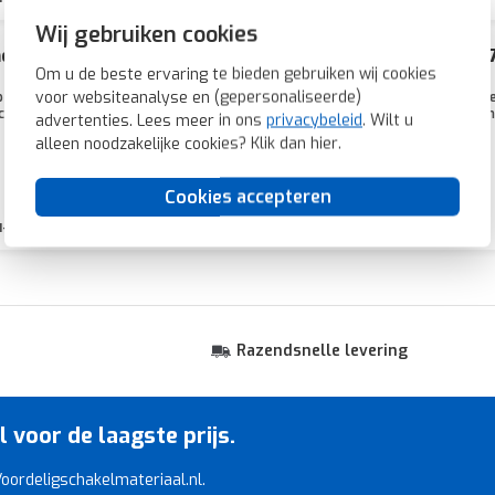
Wij gebruiken cookies
lder opzetstuk standaard IP44 LS990 alpine wit (LS
Om u de beste ervaring te bieden gebruiken wij cookies
voor websiteanalyse en (gepersonaliseerde)
tstuk voor basiselement (excl.). LS 990, alpine wit, IP44*. Schakelt/dimt ve
t. Instelbare gevoeligheid en lichtsterkte, vaste nalooptijd. Montage: 1,10 m
advertenties. Lees meer in ons
privacybeleid
. Wilt u
alleen noodzakelijke cookies? Klik dan
hier
.
Cookies accepteren
1-2 weken
Razendsnelle levering
voor de laagste prijs.
 Voordeligschakelmateriaal.nl.