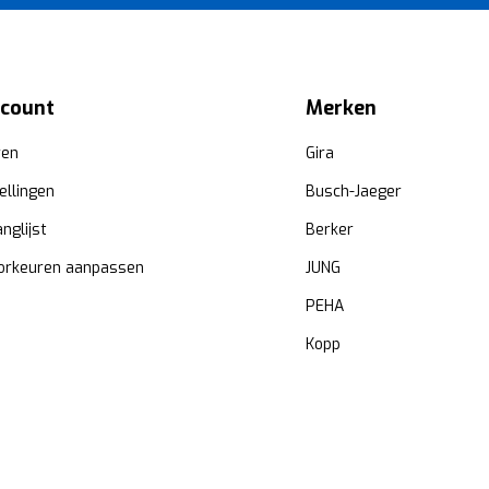
ccount
Merken
ren
Gira
ellingen
Busch-Jaeger
anglijst
Berker
orkeuren aanpassen
JUNG
PEHA
Kopp