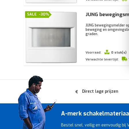
JUNG bewegingsme
SALE
-30%
JUNG bewegingsmelder opze
beweging en omgevingslich
graden.
Voorraad:
0 stuk(s)
Verwachte levertijd:
Direct lage prijzen
A-merk schakelmateriaal 
Bestel snel, veilig en eenvoudig bij