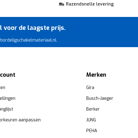
Razendsnelle levering
voor de laagste prijs.
 Voordeligschakelmateriaal.nl.
ccount
Merken
ren
Gira
ellingen
Busch-Jaeger
anglijst
Berker
orkeuren aanpassen
JUNG
PEHA