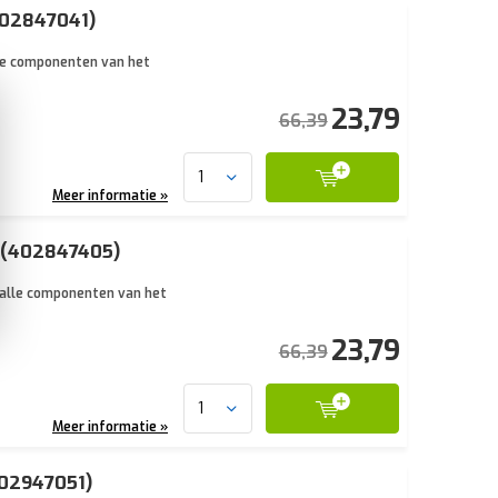
402847041)
lle componenten van het
23,79
66,39
Meer informatie »
s (402847405)
n alle componenten van het
23,79
66,39
Meer informatie »
402947051)