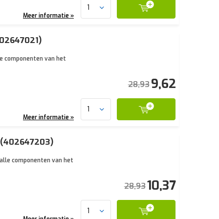
Meer informatie »
402647021)
lle componenten van het
9,62
28,93
Meer informatie »
s (402647203)
n alle componenten van het
10,37
28,93
Meer informatie »