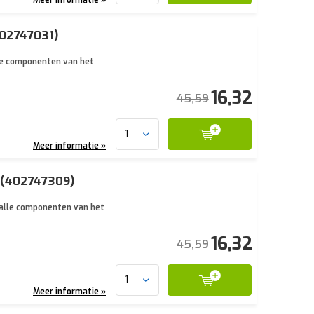
402747031)
lle componenten van het
16,32
45,59
Meer informatie »
s (402747309)
n alle componenten van het
16,32
45,59
Meer informatie »