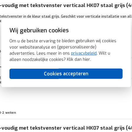
voudig met tekstvenster verticaal HK07 staal grijs (
kstvenster in de kleur staal grijs. Geschikt voor verticale installatie van a
ermingsgraad IP20.
Wij gebruiken cookies
Om u de beste ervaring te bieden gebruiken wij cookies
voor websiteanalyse en (gepersonaliseerde)
1-2 weken
advertenties. Lees meer in ons
privacybeleid
. Wilt u
alleen noodzakelijke cookies? Klik dan
hier
.
voudig met tekstvenster horizontaal HK07 staal grij
Cookies accepteren
kstvenster in de kleur staal grijs. Geschikt voor horizontale installatie va
ermingsgraad IP20.
1-2 weken
voudig met tekstvenster verticaal HK07 staal grijs (