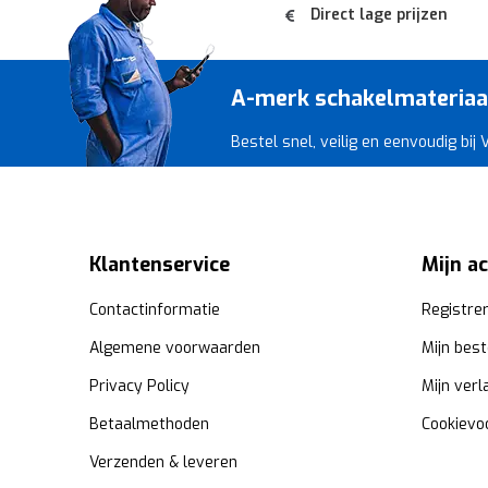
Direct lage prijzen
A-merk schakelmateriaal 
Bestel snel, veilig en eenvoudig bij
Klantenservice
Mijn a
Contactinformatie
Registre
Algemene voorwaarden
Mijn best
Privacy Policy
Mijn verl
Betaalmethoden
Cookievo
Verzenden & leveren