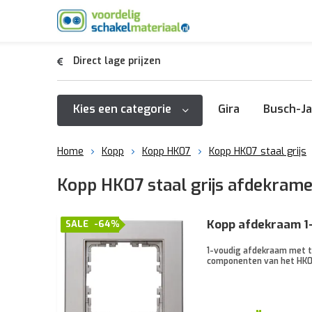
Direct lage prijzen
Kies een categorie
Gira
Busch-Ja
Home
Kopp
Kopp HK07
Kopp HK07 staal grijs
Kopp HK07 staal grijs afdekram
Kopp afdekraam 1-
SALE
-64%
1-voudig afdekraam met tek
componenten van het HK0