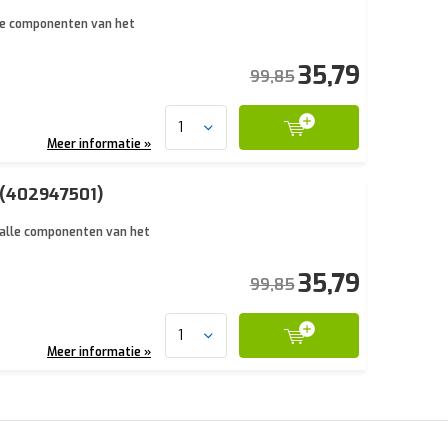
lle componenten van het
35,79
99,85
Meer informatie »
 (402947501)
n alle componenten van het
35,79
99,85
Meer informatie »