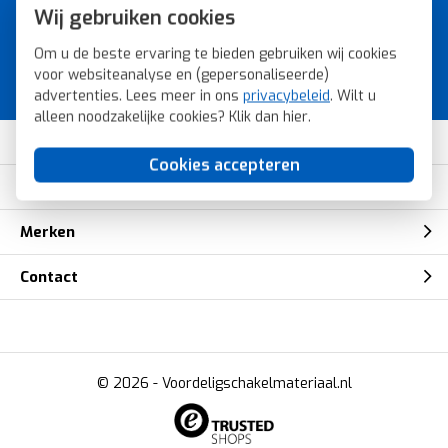
A-merk schakelmateriaal voor
Wij gebruiken cookies
de laagste prijs.
Om u de beste ervaring te bieden gebruiken wij cookies
Bestel snel, veilig en eenvoudig bij
voor websiteanalyse en (gepersonaliseerde)
Voordeligschakelmateriaal.nl.
advertenties. Lees meer in ons
privacybeleid
. Wilt u
alleen noodzakelijke cookies? Klik dan
hier
.
Klantenservice
Cookies accepteren
Mijn account
Merken
Contact
© 2026 -
Voordeligschakelmateriaal.nl