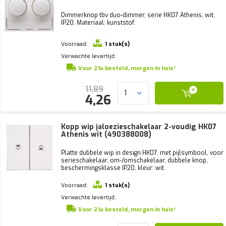
Dimmerknop tbv duo-dimmer, serie HK07 Athenis, wit,
IP20. Materiaal: kunststof.
Voorraad:
1 stuk(s)
Verwachte levertijd:
Voor 21u besteld, morgen in huis*
11,89
4,26
Kopp wip jaloezieschakelaar 2-voudig HK07
Athenis wit (490388008)
Platte dubbele wip in design HK07, met pijlsymbool, voor
serieschakelaar, om-/omschakelaar, dubbele knop,
beschermingsklasse IP20, kleur: wit.
Voorraad:
1 stuk(s)
Verwachte levertijd:
Voor 21u besteld, morgen in huis*