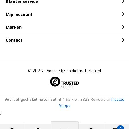
Klantenservice
Mijn account
Merken
Contact
© 2026 -
Voordeligschakelmateriaal.nl
Voordeligschakelmateriaal.nl
4.65
/
5
-
3328
Reviews @
Trusted
Shops
.:
0