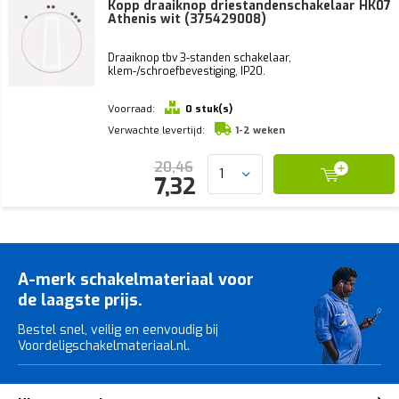
Kopp draaiknop driestandenschakelaar HK07
Athenis wit (375429008)
Draaiknop tbv 3-standen schakelaar,
klem-/schroefbevestiging, IP20.
Voorraad:
0 stuk(s)
Verwachte levertijd:
1-2 weken
20,46
7,32
A-merk schakelmateriaal voor
de laagste prijs.
Bestel snel, veilig en eenvoudig bij
Voordeligschakelmateriaal.nl.