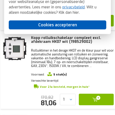
voor websiteanalyse en (gepersonaliseerde)
Voorraad:
0 stuk(s)
advertenties. Lees meer in ons
privacybeleid
. Wilt u
Verwachte levertijd:
1-2 weken
alleen noodzakelijke cookies? Klik dan
hier
.
43,72
15,66
Cookies accepteren
Kopp rolluikschakelaar compleet excl.
afdekraam HK07 wit (198529002)
Rolluiktimer in het design HK07 en de kleur puur wit voor
automatische aansturing van rolluiken en zonwering,
vakantie- en handbediening, LCD display, gangreserve
(minimaal 18u), 7 op- en neerschakeltijden instelbaar,
6AX, 230V~, 1500W / VA, te combineren ...
Voorraad:
5 stuk(s)
Verwachte levertijd:
Voor 21u besteld, morgen in huis*
170,82
81,06