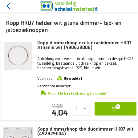
Kopp HK07 helder wit glans dimmer- tijd- en
jaloezieknoppen
Kopp dimmerknop druk-draaidimmer HK07
Athenis wit (490629006)
Afdekking voor wissel-drukknopdimmer in design HK07,
tweedelig, bestaande uit draaiknop en deksel,
beschermingsklasse IP20, kleur: wit.
Voorraad:
34 stuk(s)
Verwachte levertijd:
Voor 21u besteld, morgen in huis*
11,89
4,04
Kopp dimmerknop tbv duodimmer HK07 wit
(492829004)