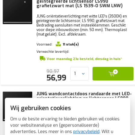
geïntegreerde lichtsensor LS990
grafietzwart mat (LS 1539-O SWM LNW)
JUNG oriëntatieverlichting met witte LED's (3500K) en
geïntegreerde lichtsensor, LS 990, grafietzwart mat.
Bedrading aansluiten met insteekklemmen. Geschikt
voor diepe inbouwdozen (min. 50 mm). Thermoplast
(mat gelakt). Excl. afdekraam.
Voorraad:
11 stuk(s)
Verwachte levertijd:
Voor maandag 21u besteld, dinsdag in huis*
90,97
56,99
JUNG wandcontactdoos randaarde met LED-
orientatieverlichting en lichtsensor LS990
grafietzwart mat (LS 1520-O SWM LNW)
Wij gebruiken cookies
JUNG stopcontact met randaarde, Safety+, LED-
oriëntatieverlichting en geïntegreerde lichtsensor, LS
Om u de beste ervaring te bieden gebruiken wij cookies
990, grafietzwart mat. Bedrading aansluiten met
voor websiteanalyse en (gepersonaliseerde)
insteekklemmen. Vereist een diepe inbouwdoos (min.
advertenties. Lees meer in ons
privacybeleid
. Wilt u
50 mm). Thermoplast (mat gelakt). Excl. afdekraam.