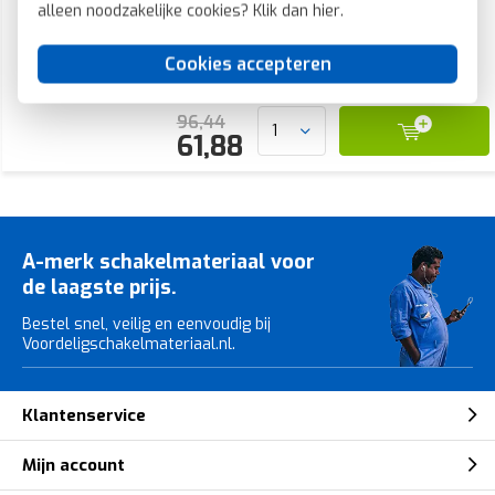
alleen noodzakelijke cookies? Klik dan
hier
.
Voorraad:
3 stuk(s)
Verwachte levertijd:
Cookies accepteren
Voor maandag 21u besteld, dinsdag in huis*
96,44
61,88
A-merk schakelmateriaal voor
de laagste prijs.
Bestel snel, veilig en eenvoudig bij
Voordeligschakelmateriaal.nl.
Klantenservice
Mijn account