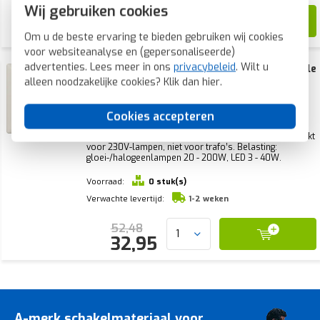
Wij gebruiken cookies
51,32
30,99
Om u de beste ervaring te bieden gebruiken wij cookies
voor websiteanalyse en (gepersonaliseerde)
advertenties. Lees meer in ons
privacybeleid
. Wilt u
JUNG LED draaidimmer compleet voor enkele
montage 3 - 40 Watt AS500 creme (AS
alleen noodzakelijke cookies? Klik dan
hier
.
5544.03 V)
Cookies accepteren
JUNG daaidimmer met complete afdekking, AS 500,
crème. Alleen geschikt voor enkele (standalone)
montage*. Werkt op basis van fase-aansnijding. Geschikt
voor 230V-lampen, niet voor trafo’s. Belasting:
gloei-/halogeenlampen 20 - 200W, LED 3 - 40W.
Voorraad:
0 stuk(s)
Verwachte levertijd:
1-2 weken
52,48
32,95
A-merk schakelmateriaal voor