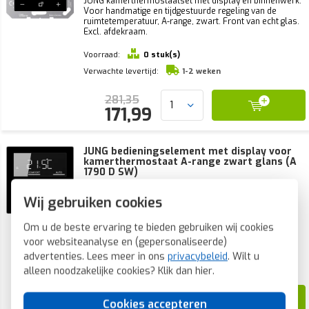
JUNG kamerthermostaatset met display en binnenwerk.
Voor handmatige en tijdgestuurde regeling van de
ruimtetemperatuur, A-range, zwart. Front van echt glas.
Excl. afdekraam.
Voorraad:
0 stuk(s)
Verwachte levertijd:
1-2 weken
281,35
171,99
JUNG bedieningselement met display voor
kamerthermostaat A-range zwart glans (A
1790 D SW)
JUNG knop met display voor handmatige en
Wij gebruiken cookies
tijdgestuurde regeling van de ruimtetemperatuur, A-
range, zwart. Front van echt glas. Excl. binnenwerk en
Om u de beste ervaring te bieden gebruiken wij cookies
afdekraam.
voor websiteanalyse en (gepersonaliseerde)
Voorraad:
0 stuk(s)
advertenties. Lees meer in ons
privacybeleid
. Wilt u
Verwachte levertijd:
1-2 weken
alleen noodzakelijke cookies? Klik dan
hier
.
141,07
Cookies accepteren