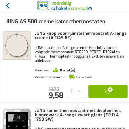
JUNG AS 500 creme kamerthermostaten
JUNG knop voor ruimtethermostaat A-range
creme (A 1749 BF)
JUNG draaiknop, A-range, crème. Geschikt voor de
volgende thermostaten: RTR230, RTR231, RTR241 en
FTR231. Thermoplast (hoogglans). Excl. binnenwerk en
afdekraam.
Voorraad:
0 stuk(s)
Verwachte levertijd:
1-2 weken
13,70
9,58
JUNG kamerthermostaat met display incl.
binnenwerk A-range zwart glans (TR D A
1790 SW)