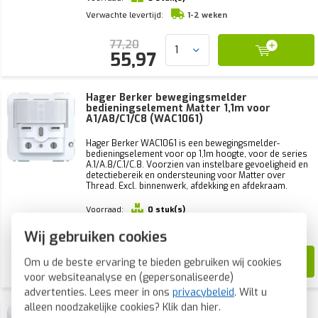
Verwachte levertijd:
1-2 weken
77,20
55,97
Hager Berker bewegingsmelder
bedieningselement Matter 1,1m voor
A1/A8/C1/C8 (WAC1061)
Hager Berker WAC1061 is een bewegingsmelder-
bedieningselement voor op 1,1m hoogte, voor de series
A.1/A.8/C.1/C.8. Voorzien van instelbare gevoeligheid en
detectiebereik en ondersteuning voor Matter over
Thread. Excl. binnenwerk, afdekking en afdekraam.
Voorraad:
0 stuk(s)
Verwachte levertijd:
1-2 weken
Wij gebruiken cookies
138,55
Om u de beste ervaring te bieden gebruiken wij cookies
114,30
voor websiteanalyse en (gepersonaliseerde)
advertenties. Lees meer in ons
privacybeleid
. Wilt u
alleen noodzakelijke cookies? Klik dan
hier
.
Hager Berker bewegingsmelder