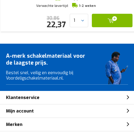
Verwachte levertijd:
1-2 weken
30,86
22,37
A-merk schakelmateriaal voor
de laagste prijs.
Bestel snel, veilig en eenvoudig bij
Voordeligschakelmateriaal.nl.
Klantenservice
Mijn account
Merken