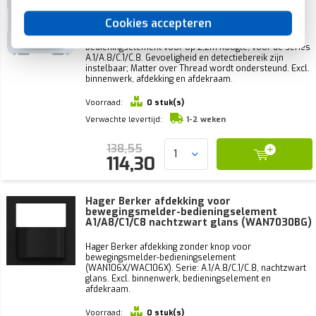
bedieningselement Matter 2,2m voor
A1/A8/C1/C8 (WAC1062)
Cookies accepteren
Hager Berker WAC1062 is een bewegingsmelder-
bedieningselement voor op 2,2m hoogte, voor de series
A.1/A.8/C.1/C.8. Gevoeligheid en detectiebereik zijn
instelbaar; Matter over Thread wordt ondersteund. Excl.
binnenwerk, afdekking en afdekraam.
Voorraad:
0 stuk(s)
Verwachte levertijd:
1-2 weken
138,55
114,30
Hager Berker afdekking voor
bewegingsmelder-bedieningselement
A1/A8/C1/C8 nachtzwart glans (WAN7030BG)
Hager Berker afdekking zonder knop voor
bewegingsmelder-bedieningselement
(WAN106X/WAC106X). Serie: A.1/A.8/C.1/C.8, nachtzwart
glans. Excl. binnenwerk, bedieningselement en
afdekraam.
Voorraad:
0 stuk(s)