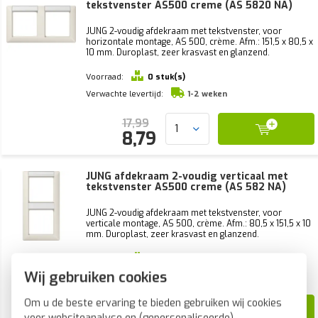
tekstvenster AS500 creme (AS 5820 NA)
JUNG 2-voudig afdekraam met tekstvenster, voor
horizontale montage, AS 500, crème. Afm.: 151,5 x 80,5 x
10 mm. Duroplast, zeer krasvast en glanzend.
Voorraad:
0 stuk(s)
Verwachte levertijd:
1-2 weken
17,99
8,79
JUNG afdekraam 2-voudig verticaal met
tekstvenster AS500 creme (AS 582 NA)
JUNG 2-voudig afdekraam met tekstvenster, voor
verticale montage, AS 500, crème. Afm.: 80,5 x 151,5 x 10
mm. Duroplast, zeer krasvast en glanzend.
Voorraad:
0 stuk(s)
Wij gebruiken cookies
Verwachte levertijd:
1-2 weken
Om u de beste ervaring te bieden gebruiken wij cookies
17,99
voor websiteanalyse en (gepersonaliseerde)