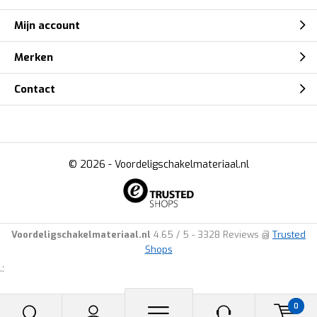
Mijn account
Merken
Contact
© 2026 -
Voordeligschakelmateriaal.nl
Voordeligschakelmateriaal.nl
4.65
/
5
-
3328
Reviews @
Trusted
Shops
.:
0