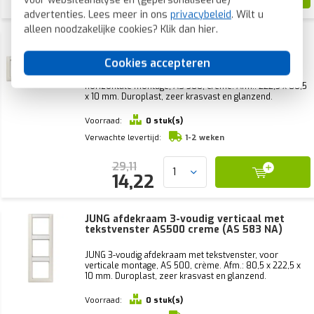
8,79
advertenties. Lees meer in ons
privacybeleid
. Wilt u
alleen noodzakelijke cookies? Klik dan
hier
.
JUNG afdekraam 3-voudig horizontaal met
tekstvenster AS500 creme (AS 5830 NA)
Cookies accepteren
JUNG 3-voudig afdekraam met tekstvenster, voor
horizontale montage, AS 500, crème. Afm.: 222,5 x 80,5
x 10 mm. Duroplast, zeer krasvast en glanzend.
Voorraad:
0 stuk(s)
Verwachte levertijd:
1-2 weken
29,11
14,22
JUNG afdekraam 3-voudig verticaal met
tekstvenster AS500 creme (AS 583 NA)
JUNG 3-voudig afdekraam met tekstvenster, voor
verticale montage, AS 500, crème. Afm.: 80,5 x 222,5 x
10 mm. Duroplast, zeer krasvast en glanzend.
Voorraad:
0 stuk(s)