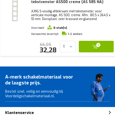
tekstvenster AS500 creme (AS 585 NA)
JUNG 5-voudig afdekraam met tekstvenster, voor
verticale montage, AS 500, crème. Afm.: 80,5 x 364,5 x
10 mm. Duroplast, zeer krasvast en glanzend.
Voorraad:
0 stuk(s)
Verwachte levertijd:
1-2 weken
66,05
32,28
A-merk schakelmateriaal voor
de laagste prijs.
Bestel snel, veilig en eenvoudig bij
Voordeligschakelmateriaal.nl.
Klantenservice