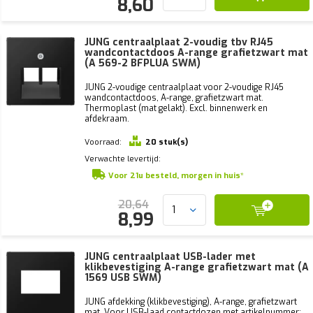
8,60
JUNG centraalplaat 2-voudig tbv RJ45
wandcontactdoos A-range grafietzwart mat
(A 569-2 BFPLUA SWM)
JUNG 2-voudige centraalplaat voor 2-voudige RJ45
wandcontactdoos, A-range, grafietzwart mat.
Thermoplast (mat gelakt). Excl. binnenwerk en
afdekraam.
Voorraad:
20 stuk(s)
Verwachte levertijd:
Voor 21u besteld, morgen in huis*
20,64
8,99
JUNG centraalplaat USB-lader met
klikbevestiging A-range grafietzwart mat (A
1569 USB SWM)
JUNG afdekking (klikbevestiging), A-range, grafietzwart
mat. Voor USB-laad contactdozen met artikelnummer: