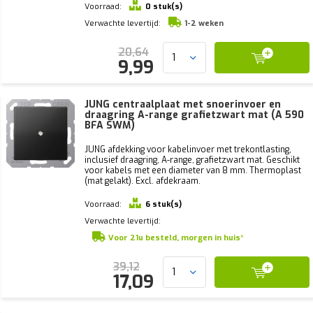
Voorraad:
0 stuk(s)
Verwachte levertijd:
1-2 weken
20,64
9,99
JUNG centraalplaat met snoerinvoer en
draagring A-range grafietzwart mat (A 590
BFA SWM)
JUNG afdekking voor kabelinvoer met trekontlasting,
inclusief draagring, A-range, grafietzwart mat. Geschikt
voor kabels met een diameter van 8 mm. Thermoplast
(mat gelakt). Excl. afdekraam.
Voorraad:
6 stuk(s)
Verwachte levertijd:
Voor 21u besteld, morgen in huis*
39,12
17,09