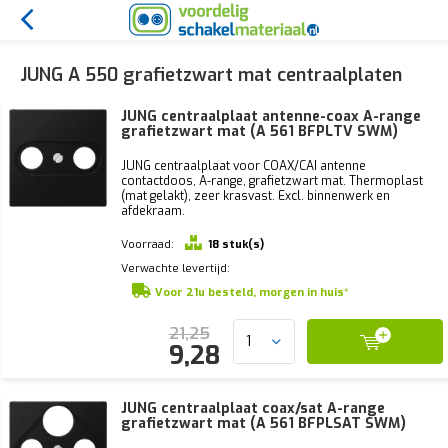
JUNG A 550 grafietzwart mat centraalplaten
JUNG centraalplaat antenne-coax A-range
grafietzwart mat (A 561 BFPLTV SWM)
JUNG centraalplaat voor COAX/CAI antenne
contactdoos, A-range, grafietzwart mat. Thermoplast
(mat gelakt), zeer krasvast. Excl. binnenwerk en
afdekraam.
Voorraad:
18 stuk(s)
Verwachte levertijd:
Voor 21u besteld, morgen in huis*
21,25
9,28
JUNG centraalplaat coax/sat A-range
grafietzwart mat (A 561 BFPLSAT SWM)