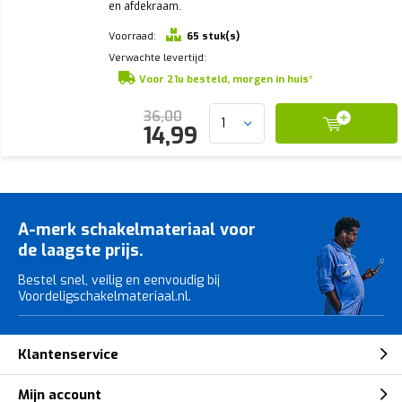
en afdekraam.
Voorraad:
65 stuk(s)
Verwachte levertijd:
Voor 21u besteld, morgen in huis*
36,00
14,99
A-merk schakelmateriaal voor
de laagste prijs.
Bestel snel, veilig en eenvoudig bij
Voordeligschakelmateriaal.nl.
Klantenservice
Mijn account