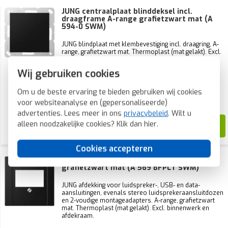
JUNG centraalplaat blinddeksel incl.
draagframe A-range grafietzwart mat (A
594-0 SWM)
JUNG blindplaat met klembevestiging incl. draagring, A-
range, grafietzwart mat. Thermoplast (mat gelakt). Excl.
afdekraam.
Wij gebruiken cookies
Voorraad:
27 stuk(s)
Verwachte levertijd:
Om u de beste ervaring te bieden gebruiken wij cookies
Voor 21u besteld, morgen in huis*
voor websiteanalyse en (gepersonaliseerde)
advertenties. Lees meer in ons
privacybeleid
. Wilt u
28,87
alleen noodzakelijke cookies? Klik dan
hier
.
12,41
Cookies accepteren
JUNG centraalplaat multimedia A-range
grafietzwart mat (A 569 BFPLT SWM)
JUNG afdekking voor luidspreker-, USB- en data-
aansluitingen, evenals stereo luidsprekeraansluitdozen
en 2-voudige montageadapters. A-range, grafietzwart
mat. Thermoplast (mat gelakt). Excl. binnenwerk en
afdekraam.