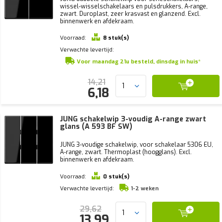
wissel-wisselschakelaars en pulsdrukkers, A-range,
zwart. Duroplast, zeer krasvast en glanzend. Excl.
binnenwerk en afdekraam.
Voorraad:
8 stuk(s)
Verwachte levertijd:
Voor maandag 21u besteld, dinsdag in huis*
14,21
6,18
JUNG schakelwip 3-voudig A-range zwart
glans (A 593 BF SW)
JUNG 3-voudige schakelwip, voor schakelaar 5306 EU,
A-range, zwart. Thermoplast (hoogglans). Excl.
binnenwerk en afdekraam.
Voorraad:
0 stuk(s)
Verwachte levertijd:
1-2 weken
29,62
13,99