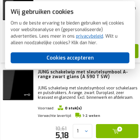
JUNG schakelwip met belsymbool voor schakelaars en
Wij gebruiken cookies
pulsdrukkers, A-range, zwart. Duroplast, zeer krasvast
en glanzend. Excl. binnenwerk en afdekraam.
Om u de beste ervaring te bieden gebruiken wij cookies
Voorraad:
0 stuk(s)
voor websiteanalyse en (gepersonaliseerde)
advertenties. Lees meer in ons
privacybeleid
. Wilt u
Verwachte levertijd:
1-2 weken
alleen noodzakelijke cookies? Klik dan
hier
.
10,61
5,18
Cookies accepteren
JUNG schakelwip met sleutelsymbool A-
range zwart glans (A 590 T SW)
JUNG schakelwip met sleutelsymbool voor schakelaars
en pulsdrukkers, A-range, zwart. Duroplast, zeer
krasvast en glanzend. Excl. binnenwerk en afdekraam.
Voorraad:
0 stuk(s)
Verwachte levertijd:
1-2 weken
10,61
5,18