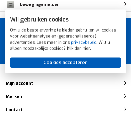
bewegingsmelder
Wij gebruiken cookies
A-merk schakelmateriaal voor
Om u de beste ervaring te bieden gebruiken wij cookies
de laagste prijs.
voor websiteanalyse en (gepersonaliseerde)
advertenties. Lees meer in ons
privacybeleid
. Wilt u
Bestel snel, veilig en eenvoudig bij
alleen noodzakelijke cookies? Klik dan
hier
.
Voordeligschakelmateriaal.nl.
Cookies accepteren
Klantenservice
Mijn account
Merken
Contact