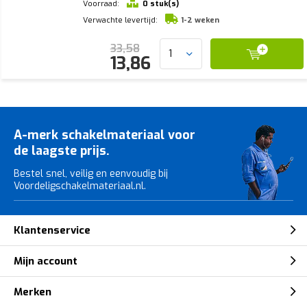
Voorraad:
0 stuk(s)
Verwachte levertijd:
1-2 weken
33,58
13,86
A-merk schakelmateriaal voor
de laagste prijs.
Bestel snel, veilig en eenvoudig bij
Voordeligschakelmateriaal.nl.
Klantenservice
Mijn account
Merken