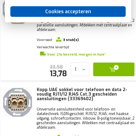
voudig RJ11/12 RJ45 (33369401)
Cookies accepteren
Universele aansluiteenheid voor telefoon- en
datatechniek, ISDN-geschikt, RJ11/12, RJ45, met haakse
uitgang, schroefcontacten, inbouw, 8-polig toewijsbaar, 2
parallelle aansluitingen. Afdekken met centraalplaat en
afdekraam.
Voorraad:
3 stuk(s)
Verwachte levertijd:
Voor 21u besteld, morgen in huis*
33,58
13,78
Kopp UAE sokkel voor telefoon en data 2-
voudig RJ11/12 RJ45 Cat.3 gescheiden
aansluitingen (33369402)
Universele aansluiteenheid voor telefoon- en
datatechniek, ISDN-geschikt, RJ11/12, RJ45, met haakse
uitgang, schroefcontacten, inbouw, 8-polig toewijsbaar, 2
gescheiden aansluitingen. Afdekken met centraalplaat en
afdekraam.