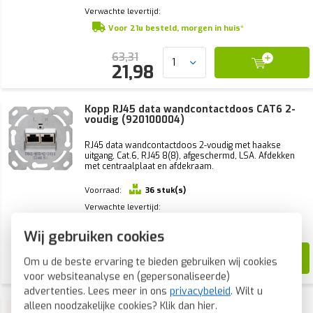
Verwachte levertijd:
Voor 21u besteld, morgen in huis*
63,31
21,98
Kopp RJ45 data wandcontactdoos CAT6 2-
voudig (920100004)
RJ45 data wandcontactdoos 2-voudig met haakse
uitgang, Cat.6, RJ45 8(8), afgeschermd, LSA. Afdekken
met centraalplaat en afdekraam.
Voorraad:
36 stuk(s)
Verwachte levertijd:
Voor 21u besteld, morgen in huis*
Wij gebruiken cookies
50,14
Om u de beste ervaring te bieden gebruiken wij cookies
18,80
voor websiteanalyse en (gepersonaliseerde)
advertenties. Lees meer in ons
privacybeleid
. Wilt u
Kopp UAE sokkel voor telefoon en data 2-
alleen noodzakelijke cookies? Klik dan
hier
.