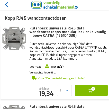
Kopp RJ45 wandcontactdozen
Rutenbeck universele RJ45 data
wandcontactdoos modular jack enkelvoudig
inbouw CAT6A (136104030)
Rutenbeck universele enkelvoudige RJ45 data
wandcontactdoos, geschikt voor CAT6A UTP/FTP kabels.
Kan in combinatie met Gira, Busch-Jaeger, Berker, JUNG,
Kopp en PEHA afdekkingen toegepast worden.
Aansluiten middels LSA-klemmen.
Voorraad:
11 stuk(s)
Verwachte levertijd:
Voor 21u besteld, morgen in huis*
31,65
19,34
Rutenbeck universele RJ45 data