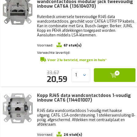
wandcontactdoos modular jack tweevoudig
inbouw CAT6A (136104070)
Rutenbeck universele tweevoudige RJ45 data
wandcontactdoos, geschikt voor CAT6A UTP/FTP kabels.
Kan in combinatie met Gira, Busch-Jaeger, Berker, JUNG,
Kopp en PEHA afdekkingen toegepast worden.
Aansluiten middels LSA-klemmen.
Voorraad:
67 stuk(s)
Verwachte levertijd:
Voor 21u besteld, morgen in huis*
33,67
20,59
Kopp RJ45 data wandcontactdoos 1-voudig
inbouw CAT6 (114401007)
RJ45 data wandcontactdoos 1-voudig met haakse
uitgang, CAT6. LSA-ondersteuning, 1 stekkeraansluiting 8-
polig, afgeschermd. Afdekken met centraalplaat en
afdekraam.
Voorraad:
26 stuk(s)