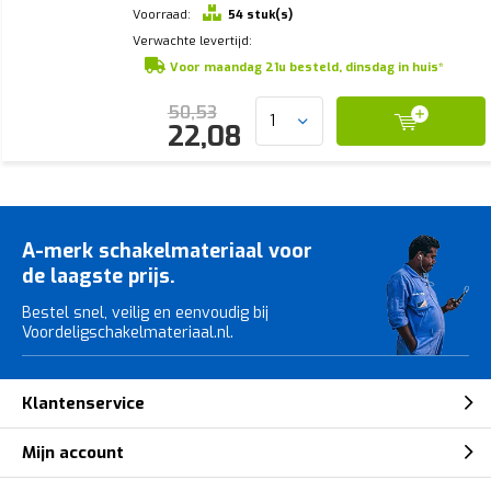
Voorraad:
54 stuk(s)
Verwachte levertijd:
Voor maandag 21u besteld, dinsdag in huis*
50,53
22,08
A-merk schakelmateriaal voor
de laagste prijs.
Bestel snel, veilig en eenvoudig bij
Voordeligschakelmateriaal.nl.
Klantenservice
Mijn account