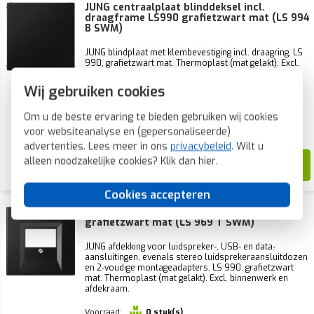
JUNG centraalplaat blinddeksel incl.
draagframe LS990 grafietzwart mat (LS 994
B SWM)
JUNG blindplaat met klembevestiging incl. draagring, LS
990, grafietzwart mat. Thermoplast (mat gelakt). Excl.
afdekraam.
Wij gebruiken cookies
Voorraad:
67 stuk(s)
Verwachte levertijd:
Om u de beste ervaring te bieden gebruiken wij cookies
voor websiteanalyse en (gepersonaliseerde)
Voor maandag 21u besteld, dinsdag in huis*
advertenties. Lees meer in ons
privacybeleid
. Wilt u
31,79
alleen noodzakelijke cookies? Klik dan
hier
.
13,52
Cookies accepteren
JUNG centraalplaat multimedia LS990
grafietzwart mat (LS 969 T SWM)
JUNG afdekking voor luidspreker-, USB- en data-
aansluitingen, evenals stereo luidsprekeraansluitdozen
en 2-voudige montageadapters. LS 990, grafietzwart
mat. Thermoplast (mat gelakt). Excl. binnenwerk en
afdekraam.
Voorraad:
0 stuk(s)