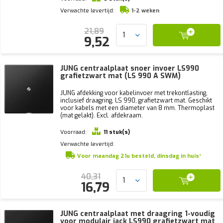
Verwachte levertijd:
1-2 weken
21,89
9,52
JUNG centraalplaat snoer invoer LS990
grafietzwart mat (LS 990 A SWM)
JUNG afdekking voor kabelinvoer met trekontlasting,
inclusief draagring, LS 990, grafietzwart mat. Geschikt
voor kabels met een diameter van 8 mm. Thermoplast
(mat gelakt). Excl. afdekraam.
Voorraad:
11 stuk(s)
Verwachte levertijd:
Voor maandag 21u besteld, dinsdag in huis*
40,31
16,79
JUNG centraalplaat met draagring 1-voudig
voor modulair jack LS990 grafietzwart mat