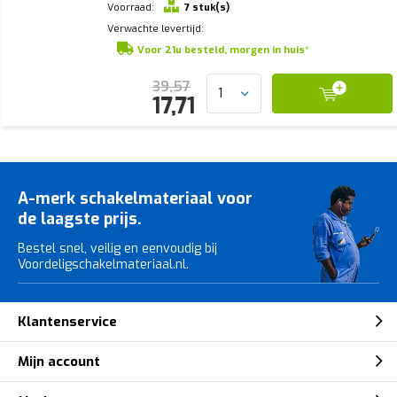
Voorraad:
7 stuk(s)
Verwachte levertijd:
Voor 21u besteld, morgen in huis*
39,57
17,71
A-merk schakelmateriaal voor
de laagste prijs.
Bestel snel, veilig en eenvoudig bij
Voordeligschakelmateriaal.nl.
Klantenservice
Mijn account