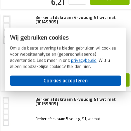
6,21
Berker afdekraam 4-voudig S1 wit mat
(10149909)
Wij gebruiken cookies
Berker afdekraam 4-voudig, S.1, wit mat.
Om u de beste ervaring te bieden gebruiken wij cookies
Voorraad:
14 stuk(s)
voor websiteanalyse en (gepersonaliseerde)
Verwachte levertijd:
advertenties. Lees meer in ons
privacybeleid
. Wilt u
Voor 21u besteld, morgen in huis*
alleen noodzakelijke cookies? Klik dan
hier
.
22,75
Cookies accepteren
10,35
Berker afdekraam 5-voudig S1 wit mat
(10159909)
Berker afdekraam 5-voudig, S.1, wit mat.