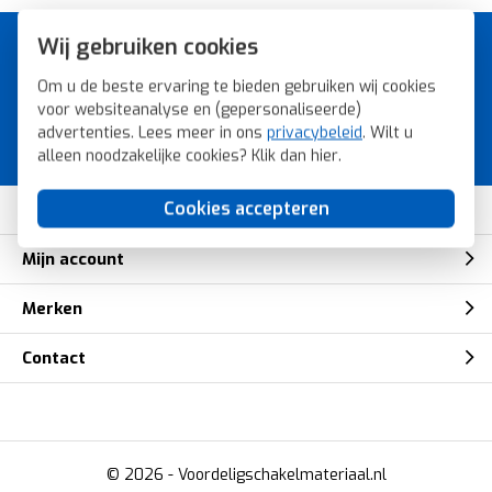
Wij gebruiken cookies
A-merk schakelmateriaal voor
de laagste prijs.
Om u de beste ervaring te bieden gebruiken wij cookies
voor websiteanalyse en (gepersonaliseerde)
Bestel snel, veilig en eenvoudig bij
advertenties. Lees meer in ons
privacybeleid
. Wilt u
Voordeligschakelmateriaal.nl.
alleen noodzakelijke cookies? Klik dan
hier
.
Cookies accepteren
Klantenservice
Mijn account
Merken
Contact
© 2026 -
Voordeligschakelmateriaal.nl