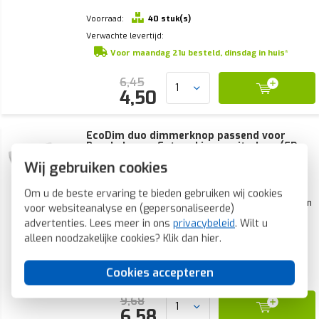
Voorraad:
40 stuk(s)
Verwachte levertijd:
Voor maandag 21u besteld, dinsdag in huis*
6,45
4,50
EcoDim duo dimmerknop passend voor
Busch-Jaeger Future Linear wit glans (ED-
10073)
Wij gebruiken cookies
Duo dimmerknop passend voor Busch-Jaeger Future
Om u de beste ervaring te bieden gebruiken wij cookies
Linear wit glans, geleverd met enkelvoudig afdekraam
een centraalplaat en twee dimmerknoppen. De knoppen
voor websiteanalyse en (gepersonaliseerde)
zijn ook geschikt voor de Tadim duo-dimmers.
advertenties. Lees meer in ons
privacybeleid
. Wilt u
alleen noodzakelijke cookies? Klik dan
hier
.
Voorraad:
6 stuk(s)
Verwachte levertijd:
Cookies accepteren
Voor maandag 21u besteld, dinsdag in huis*
9,68
6,58