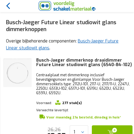
Busch-Jaeger Future Linear studiowit glans
dimmerknoppen
Overige bijbehorende componenten:
Busch-Jaeger Future
Linear studiowit glans
.
Busch-Jaeger dimmerknop draaidimmer
Future Linear studiowit glans (6540-84-102)
Centraalplaat met dimmerknop inclusief
bevestigingsmoer en glimlampje.Voor Busch-Jaeger
dimmersokkels type: 2112U-101, 2117-U, 2117/11-U, 2247U,
2250U, 6513U-102, 6517U-101, 6519U, 6520U, 6523U,
6591U, 6592U.
Voorraad:
277 stuk(s)
Verwachte levertijd:
Voor maandag 21u besteld, dinsdag in huis*
26,26