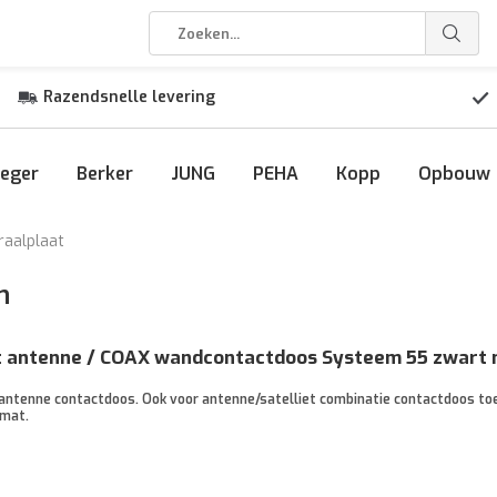
Razendsnelle levering
eger
Berker
JUNG
PEHA
Kopp
Opbouw
raalplaat
n
at antenne / COAX wandcontactdoos Systeem 55 zwart
 antenne contactdoos. Ook voor antenne/satelliet combinatie contactdoos toe
 mat.