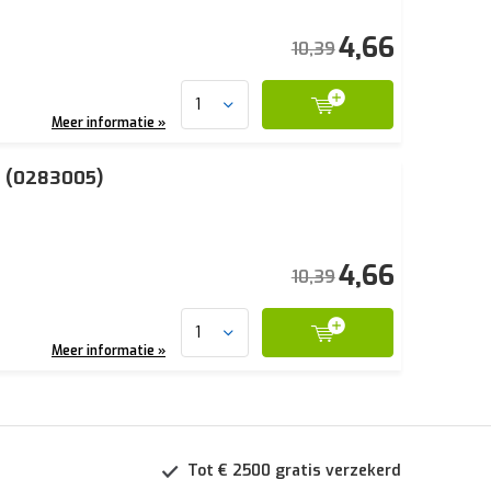
4,66
10,39
Meer informatie »
t (0283005)
4,66
10,39
Meer informatie »
Tot € 2500 gratis verzekerd