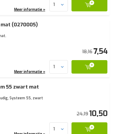
Meer informatie »
t mat (0270005)
mat.
7,54
18,16
Meer informatie »
em 55 zwart mat
oudig, Systeem 55, zwart
10,50
24,19
Meer informatie »