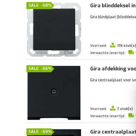
Gira blinddeksel 
SALE
-58%
Gira blindplaat (blinddek
Voorraad:
178 stuk(s)
Verwachte levertijd:
Gira afdekking vo
SALE
-56%
Gira centraalplaat voor 
Voorraad:
7 stuk(s)
Verwachte levertijd:
Gira centraalplaa
SALE
-59%