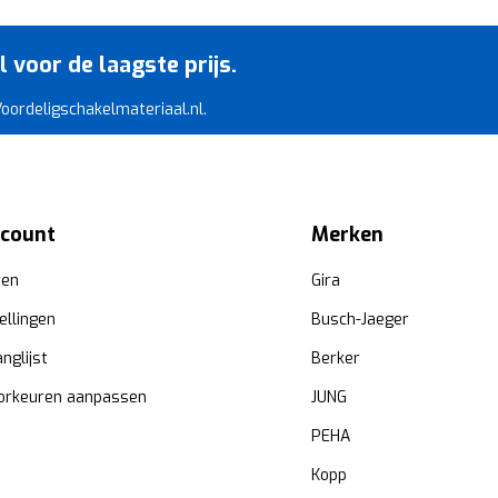
voor de laagste prijs.
 Voordeligschakelmateriaal.nl.
ccount
Merken
ren
Gira
ellingen
Busch-Jaeger
anglijst
Berker
orkeuren aanpassen
JUNG
PEHA
Kopp