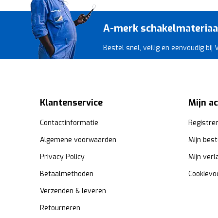
A-merk schakelmateriaal 
Bestel snel, veilig en eenvoudig bij
Klantenservice
Mijn a
Contactinformatie
Registre
Algemene voorwaarden
Mijn best
Privacy Policy
Mijn verl
Betaalmethoden
Cookievo
Verzenden & leveren
Retourneren