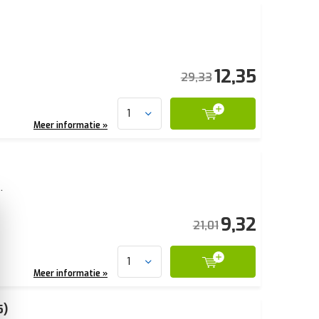
12,35
29,33
Meer informatie »
.
9,32
21,01
Meer informatie »
5)