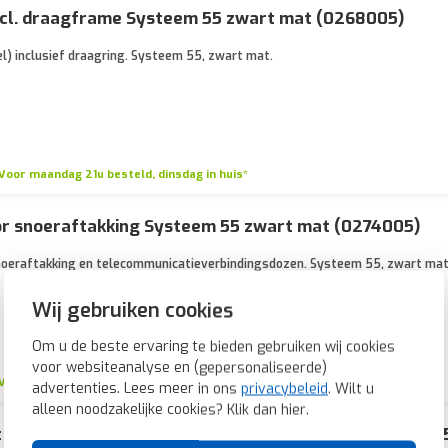
incl. draagframe Systeem 55 zwart mat (0268005)
sel) inclusief draagring. Systeem 55, zwart mat.
Voor maandag 21u besteld, dinsdag in huis*
or snoeraftakking Systeem 55 zwart mat (0274005)
snoeraftakking en telecommunicatieverbindingsdozen. Systeem 55, zwart mat
Wij gebruiken cookies
Om u de beste ervaring te bieden gebruiken wij cookies
voor websiteanalyse en (gepersonaliseerde)
Voor maandag 21u besteld, dinsdag in huis*
advertenties. Lees meer in ons
privacybeleid
. Wilt u
alleen noodzakelijke cookies? Klik dan
hier
.
t telefoon KPN 4-polig Systeem 55 zwart mat (027900