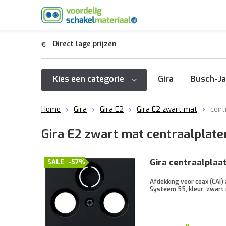
Direct lage prijzen
Kies een categorie
Gira
Busch-Ja
Home
Gira
Gira E2
Gira E2 zwart mat
cent
Gira E2 zwart mat centraalplate
Gira centraalpla
SALE
-57%
Afdekking voor coax (CAI)
Systeem 55, kleur: zwart