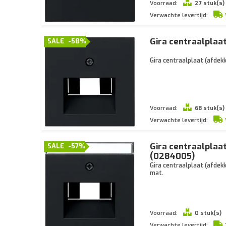
Voorraad:
27 stuk(s)
Verwachte levertijd:
Gira centraalpla
SALE
-58%
Gira centraalplaat (afde
Voorraad:
68 stuk(s)
Verwachte levertijd:
Gira centraalpla
SALE
-57%
(0284005)
Gira centraalplaat (afde
mat.
Voorraad:
0 stuk(s)
Verwachte levertijd: