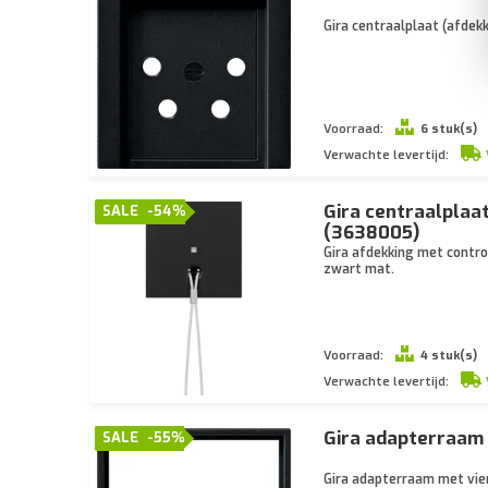
Gira centraalplaat (afdek
Voorraad:
6 stuk(s)
Verwachte levertijd:
Gira centraalplaa
SALE
-54%
(3638005)
Gira afdekking met contr
zwart mat.
Voorraad:
4 stuk(s)
Verwachte levertijd:
Gira adapterraam
SALE
-55%
Gira adapterraam met vie