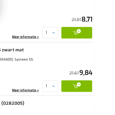
8,71
21,01
Meer informatie »
5 zwart mat
f 354600). Systeem 55,
9,84
21,61
Meer informatie »
t (0282005)