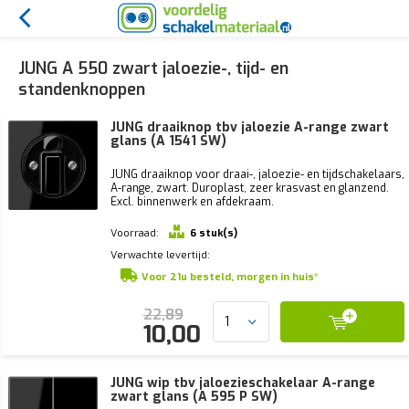
JUNG A 550 zwart jaloezie-, tijd- en
standenknoppen
JUNG draaiknop tbv jaloezie A-range zwart
glans (A 1541 SW)
JUNG draaiknop voor draai-, jaloezie- en tijdschakelaars,
A-range, zwart. Duroplast, zeer krasvast en glanzend.
Excl. binnenwerk en afdekraam.
Voorraad:
6 stuk(s)
Verwachte levertijd:
Voor 21u besteld, morgen in huis*
22,89
10,00
JUNG wip tbv jaloezieschakelaar A-range
zwart glans (A 595 P SW)