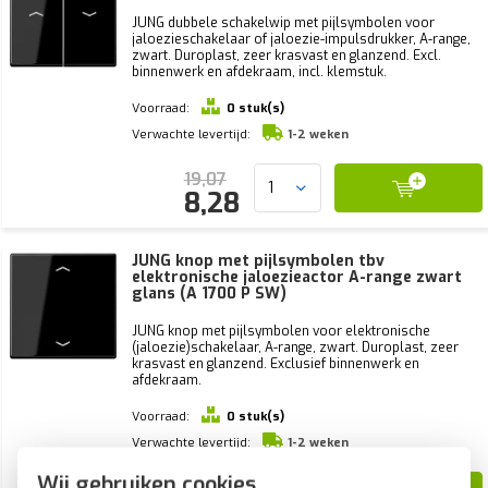
JUNG dubbele schakelwip met pijlsymbolen voor
jaloezieschakelaar of jaloezie-impulsdrukker, A-range,
zwart. Duroplast, zeer krasvast en glanzend. Excl.
binnenwerk en afdekraam, incl. klemstuk.
Voorraad:
0 stuk(s)
Verwachte levertijd:
1-2 weken
19,07
8,28
JUNG knop met pijlsymbolen tbv
elektronische jaloezieactor A-range zwart
glans (A 1700 P SW)
JUNG knop met pijlsymbolen voor elektronische
(jaloezie)schakelaar, A-range, zwart. Duroplast, zeer
krasvast en glanzend. Exclusief binnenwerk en
afdekraam.
Voorraad:
0 stuk(s)
Verwachte levertijd:
1-2 weken
Wij gebruiken cookies
45,23