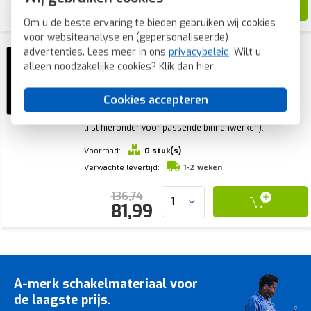
27,99
Om u de beste ervaring te bieden gebruiken wij cookies
voor websiteanalyse en (gepersonaliseerde)
JUNG timer standaard met display A-range
advertenties. Lees meer in ons
privacybeleid
. Wilt u
zwart glans (A 1750 D SW)
alleen noodzakelijke cookies? Klik dan
hier
.
JUNG timer met display, A-range, zwart. Handmatig of
tijdgestuurd bedienen van jaloezieën, rolluiken of
Cookies accepteren
verlichting. Met astrofunctie en 2 programmeer
geheugenplaatsen. Excl. binnenwerk en afdekraam (zie
lijst hieronder voor passende binnenwerken).
Voorraad:
0 stuk(s)
Verwachte levertijd:
1-2 weken
136,74
81,99
A-merk schakelmateriaal voor
de laagste prijs.